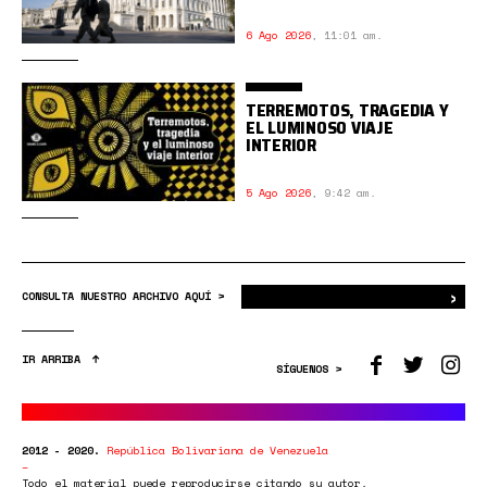
6 Ago 2026
,
11:01 am.
TERREMOTOS, TRAGEDIA Y
EL LUMINOSO VIAJE
INTERIOR
5 Ago 2026
,
9:42 am.
›
Bus
CONSULTA NUESTRO ARCHIVO AQUÍ >
IR ARRIBA
SÍGUENOS >
2012 - 2020.
República Bolivariana de Venezuela
Todo el material puede reproducirse citando su autor.