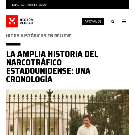
Pasar
Lun. 10 Agosto 2026
al
contenido
APÓYANOS
principal
Tog
nav
Toggle
HITOS HISTÓRICOS EN RELIEVE
search
LA AMPLIA HISTORIA DEL
NARCOTRÁFICO
ESTADOUNIDENSE: UNA
CRONOLOGÍA
pablo
escobar
casa
blanca