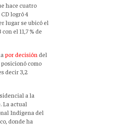
ue hace cuatro
l CD logró 4
er lugar se ubicó el
 con el 11,7 % de
da
por decisión
del
e posicionó como
s decir 3,2
idencial a la
. La actual
nal Indígena del
sco, donde ha