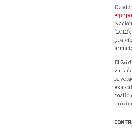
Desde 
equipo
Naciona
(2012),
posici
armado
El 26 
ganador
la vota
exalcal
coalici
próxim
CONTRA