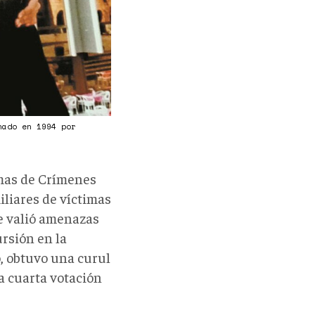
nado en 1994 por
mas de Crímenes
iliares de víctimas
le valió amenazas
ursión en la
, obtuvo una curul
a cuarta votación