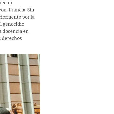
erecho
on, Francia. Sin
iormente por la
l genocidio
a docencia en
s derechos