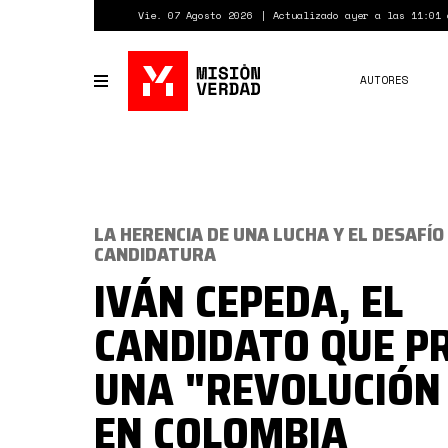
Pasar
Vie. 07 Agosto 2026
Actualizado ayer a las 11:01 
al
contenido
principal
AUTORES
Toggle
navigation
LA HERENCIA DE UNA LUCHA Y EL DESAFÍO
CANDIDATURA
IVÁN CEPEDA, EL
CANDIDATO QUE P
UNA "REVOLUCIÓN 
EN COLOMBIA