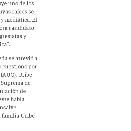
uye uno de los
uyas raíces se
y mediática. El
hora candidato
gresistas y
ca".
da se atrevió a
o cuestionó por
 (AUC). Uribe
e Suprema de
ulación de
este había
nsalve,
 familia Uribe