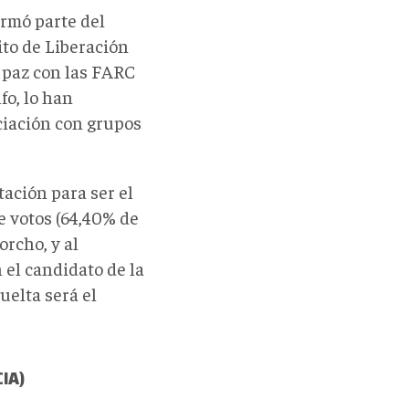
ormó parte del
ito de Liberación
e paz con las FARC
fo, lo han
ciación con grupos
tación para ser el
e votos (64,40% de
orcho, y al
 el candidato de la
uelta será el
IA)