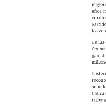
mayorí
años co
curules
Partido
los vot
En las
Consej
ganador
millone
Poster
recono
senado
Cauca 
trabaj