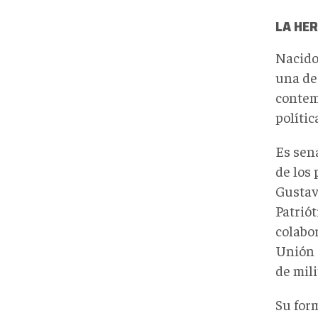
LA HER
Nacido
una de
contem
polític
Es sen
de los 
Gustav
Patriót
colabor
Unión 
de mil
Su for