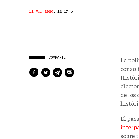
11 Mar 2026
,
12:17 pm
.
COMPARTE
La pol
consol
Históri
electo
de los
históri
El pasa
interpa
sobre t