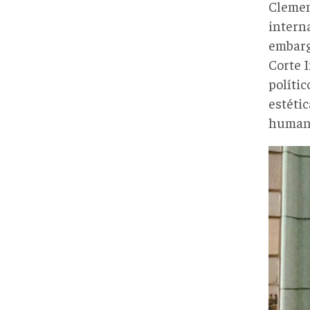
Clemen
intern
embarg
Corte 
políti
estéti
humanos
A-
CEPE
1024