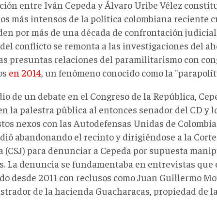
ación entre Iván Cepeda y Álvaro Uribe Vélez constit
os más intensos de la política colombiana reciente c
den por más de una década de confrontación judicial 
del conflicto se remonta a las investigaciones del a
las presuntas relaciones del paramilitarismo con con
cos
en 2014
, un fenómeno conocido como la "parapolíti
io de un debate en el Congreso de la República, Cepe
n la palestra pública al entonces senador del CD y l
tos nexos con las Autodefensas Unidas de Colombia
dió abandonando el recinto y dirigiéndose a la Cort
ia (CSJ) para denunciar a Cepeda por supuesta manip
os. La denuncia se fundamentaba en entrevistas que 
ado desde 2011 con reclusos como Juan Guillermo Mo
strador de la hacienda Guacharacas, propiedad de la