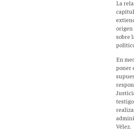
La rel
capítul
extien
origen 
sobre 
políti
En med
poner e
supues
respon
Justic
testig
realiz
admini
Vélez.