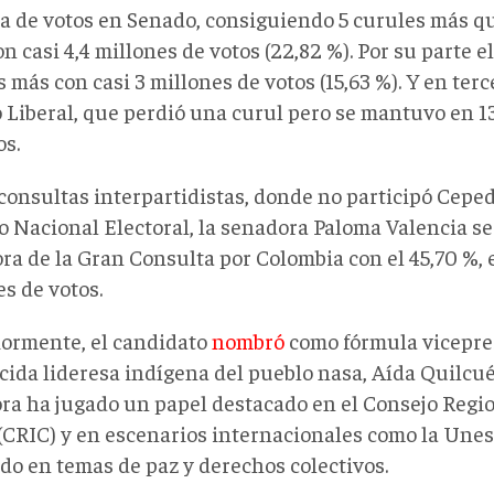
a de votos en Senado, consiguiendo 5 curules más q
n casi 4,4 millones de votos (22,82 %). Por su parte e
 más con casi 3 millones de votos (15,63 %). Y en terc
 Liberal, que perdió una curul pero se mantuvo en 13
os.
 consultas interpartidistas, donde no participó Cepe
o Nacional Electoral, la senadora Paloma Valencia s
a de la Gran Consulta por Colombia con el 45,70 %, e
s de votos.
iormente, el candidato
nombró
como fórmula vicepres
cida lideresa indígena del pueblo nasa, Aída Quilcué
ra ha jugado un papel destacado en el Consejo Regio
(CRIC) y en escenarios internacionales como la Une
ado en temas de paz y derechos colectivos.