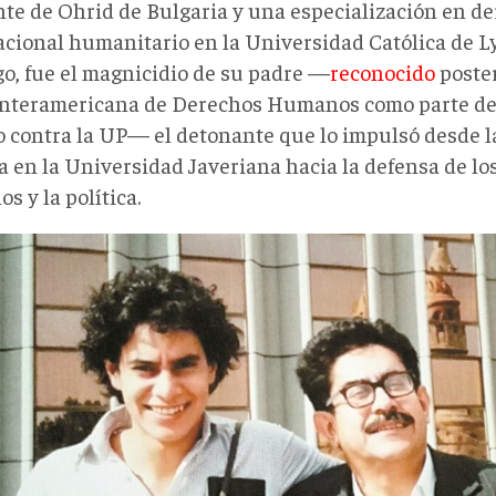
te de Ohrid de Bulgaria y una especialización en d
acional humanitario en la Universidad Católica de Ly
o, fue el magnicidio de su padre —
reconocido
poster
Interamericana de Derechos Humanos como parte de
co contra la UP— el detonante que lo impulsó desde l
ca en la Universidad Javeriana hacia la defensa de lo
 y la política.
DA-
x618.jpg