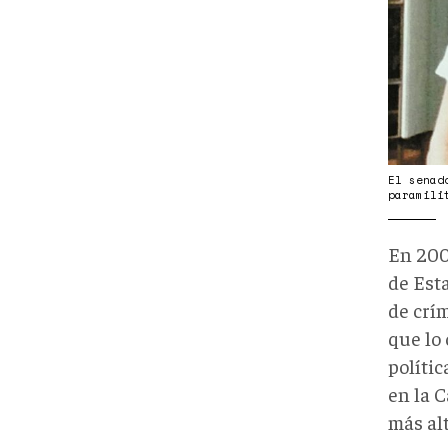
El senad
paramili
En 200
de Esta
de crí
que lo 
políti
en la 
más al