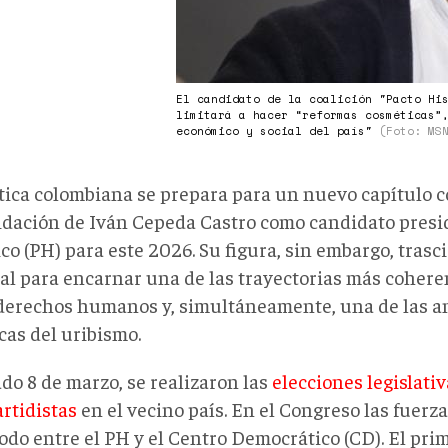
El candidato de la coalición "Pacto Hi
limitará a hacer “reformas cosméticas”
económico y social del país"
(Foto: MS
ítica colombiana se prepara para un nuevo capítulo c
idación de Iván Cepeda Castro como candidato presid
co (PH) para este 2026. Su figura, sin embargo, tras
ral para encarnar una de las trayectorias más cohere
 derechos humanos y, simultáneamente, una de las a
cas del uribismo.
do 8 de marzo, se realizaron las
elecciones legislati
rtidistas
en el vecino país. En el Congreso las fuerz
odo entre el PH y el Centro Democrático (CD). El prim