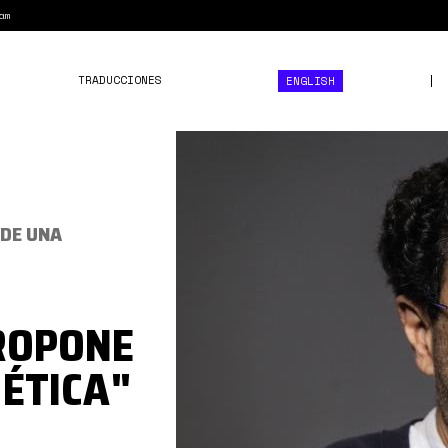
am
TRADUCCIONES
ENGLISH
Cepeda02.jpeg
 DE UNA
ROPONE
ÉTICA"