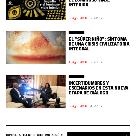
INTERIOR
5 Ago 2026
,
9:42 am.
EL "SÚPER NIÑO": SÍNTOMA
DE UNA CRISIS CIVILIZATORIA
INTEGRAL
4 Ago 2026
,
2:40 pm.
INCERTIDUMBRES Y
ESCENARIOS EN ESTA NUEVA
ETAPA DE DIÁLOGO
3 Ago 2026
,
4:37 pm.
›
Bus
CONSULTA NUESTRO ARCHIVO AQUÍ >