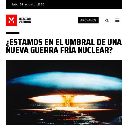
Pasar
Sáb. 08 Agosto 2026
al
contenido
APÓYANOS
principal
Tog
nav
Toggle
¿ESTAMOS EN EL UMBRAL DE UNA
search
NUEVA GUERRA FRÍA NUCLEAR?
hongo
atómico