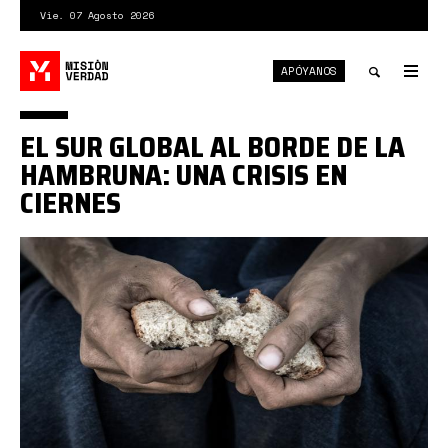
Pasar
Vie. 07 Agosto 2026
al
contenido
APÓYANOS
principal
Tog
nav
Toggle
EL SUR GLOBAL AL BORDE DE LA
search
HAMBRUNA: UNA CRISIS EN
CIERNES
crisis-
alimentaria.jpg