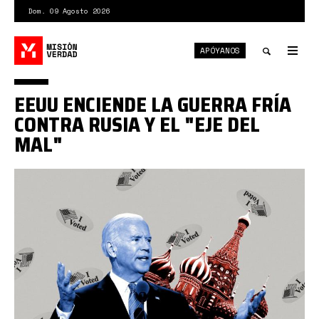
Pasar
Dom. 09 Agosto 2026
al
contenido
APÓYANOS
principal
Tog
nav
Toggle
EEUU ENCIENDE LA GUERRA FRÍA
search
CONTRA RUSIA Y EL "EJE DEL
MAL"
1600377196839.jpg