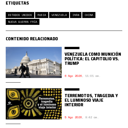
ETIQUETAS
ESTADOS UNIDOS
RUSIA
VENEZUELA
IRÁN
CHINA
NUEVA GUERRA FRÍA
CONTENIDO RELACIONADO
VENEZUELA COMO MUNICIÓN
POLÍTICA: EL CAPITOLIO VS.
TRUMP
6 Ago 2026
,
11:01 am.
TERREMOTOS, TRAGEDIA Y
EL LUMINOSO VIAJE
INTERIOR
5 Ago 2026
,
9:42 am.