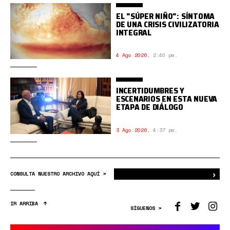
EL "SÚPER NIÑO": SÍNTOMA
DE UNA CRISIS CIVILIZATORIA
INTEGRAL
4 Ago 2026
,
2:40 pm.
INCERTIDUMBRES Y
ESCENARIOS EN ESTA NUEVA
ETAPA DE DIÁLOGO
3 Ago 2026
,
4:37 pm.
›
Bus
CONSULTA NUESTRO ARCHIVO AQUÍ >
IR ARRIBA
SÍGUENOS >