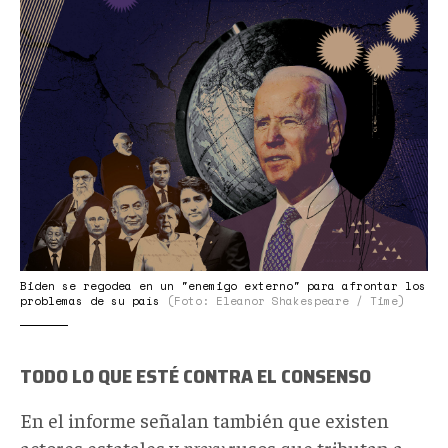
Joe-
Biden-
Foreign-
Policy.jpg
Biden se regodea en un "enemigo externo" para afrontar los
problemas de su país
(Foto: Eleanor Shakespeare / Time)
TODO LO QUE ESTÉ CONTRA EL CONSENSO
En el informe señalan también que existen
actores estatales y
proxy
rusos que tributan a