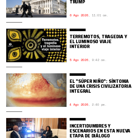
TRUMP
6 Ago 2026
,
11:01 am.
TERREMOTOS, TRAGEDIA Y
EL LUMINOSO VIAJE
INTERIOR
5 Ago 2026
,
9:42 am.
EL "SÚPER NIÑO": SÍNTOMA
DE UNA CRISIS CIVILIZATORIA
INTEGRAL
4 Ago 2026
,
2:40 pm.
INCERTIDUMBRES Y
ESCENARIOS EN ESTA NUEVA
ETAPA DE DIÁLOGO