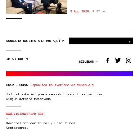
3 Ago 2026
,
4:37 pm.
›
Bus
CONSULTA NUESTRO ARCHIVO AQUÍ >
IR ARRIBA
SÍGUENOS >
2012 - 2020.
República Bolivariana de Venezuela
Todo el material puede reproducirse citando su autor.
Ningún derecho reservado.
WWW.MISIONVERDAD.COM
Desarrollado con Drupal / Open Source.
Contáctanos.