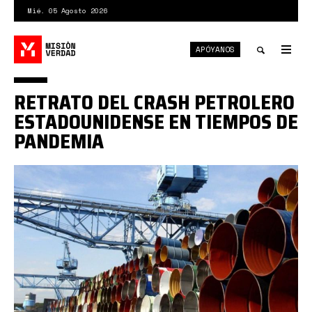
Pasar
Mié. 05 Agosto 2026
al
contenido
APÓYANOS
principal
Tog
nav
Toggle
RETRATO DEL CRASH PETROLERO
search
ESTADOUNIDENSE EN TIEMPOS DE
PANDEMIA
0*H-
7WG_UnKkFX-
MQx.jpg