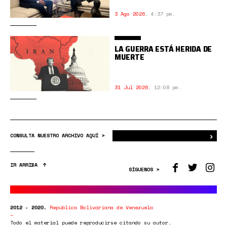
3 Ago 2026
,
4:37 pm.
LA GUERRA ESTÁ HERIDA DE
MUERTE
31 Jul 2026
,
12:08 pm.
›
Bus
CONSULTA NUESTRO ARCHIVO AQUÍ >
IR ARRIBA
SÍGUENOS >
2012 - 2020.
República Bolivariana de Venezuela
Todo el material puede reproducirse citando su autor.