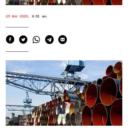
23 Abr 2020
,
9:51 am
.