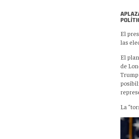
APLAZA
POLÍTI
El pre
las el
El pla
de Lon
Trump t
posibil
represe
La “tor