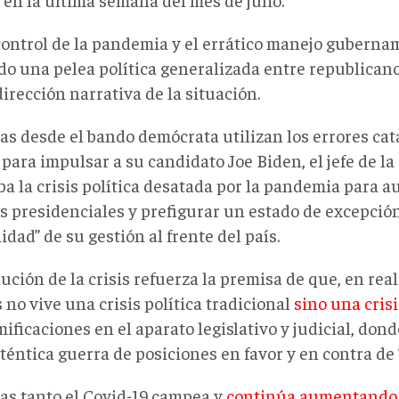
control de la pandemia y el errático manejo guberna
do una pelea política generalizada entre republican
dirección narrativa de la situación.
as desde el bando demócrata utilizan los errores cat
para impulsar a su candidato Joe Biden, el jefe de la
ba la crisis política desatada por la pandemia para 
s presidenciales y prefigurar un estado de excepci
dad” de su gestión al frente del país.
ución de la crisis refuerza la premisa de que, en rea
no vive una crisis política tradicional
sino una cris
ificaciones en el aparato legislativo y judicial, dond
téntica guerra de posiciones en favor y en contra de
as tanto el Covid-19 campea y
continúa aumentando 