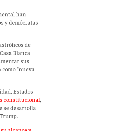
mental han
os y demócratas
astróficos de
 Casa Blanca
aumentar sus
ón como “nueva
lidad, Estados
is constitucional
,
e se desarrolla
 Trump.
su alcance y