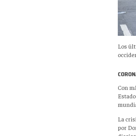
Los úl
occiden
CORONA
Con má
Estado
mundia
La cri
por Do
diarias