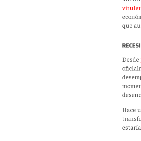
virule
económ
que aum
RECES
Desde
oficia
desemp
moment
desenc
Hace u
transf
estaría