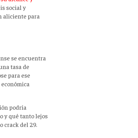
is social y
 aliciente para
nse se encuentra
 una tasa de
ose para ese
s económica
ión podría
 y qué tanto lejos
o crack del 29.