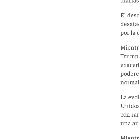
El des
desata
por la 
Mientr
Trump 
exacer
podere
normali
La evol
Unidos 
con ram
una au
Mientr