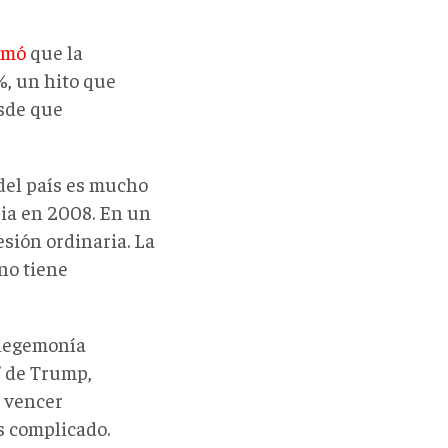
rmó
que la
%, un hito que
sde que
 del país es mucho
ria en 2008. En un
esión ordinaria. La
 no tiene
 hegemonía
” de Trump,
y vencer
s complicado.