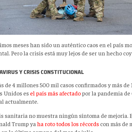
timos meses han sido un auténtico caos en el país mo
tal. Pero la crisis está muy lejos de ser un hecho co
VIRUS Y CRISIS CONSTITUCIONAL
s de 4 millones 500 mil casos confirmados y más de 1
s Unidos es
el país más afectado
por la pandemia de 
l actualmente.
sis sanitaria no muestra ningún síntoma de mejoría. 
nald Trump ya
ha roto todos los récords
con más de 
 en la última semana del mes de julio.