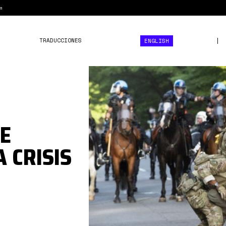
m
TRADUCCIONES
ENGLISH
1*i7e-
YJG-
vlWelagKOY1D4Q.jpeg
E
 CRISIS