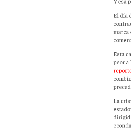
Y esa 
El día
contra
marca 
comenza
Esta c
peor a 
report
combina
preced
La cri
estado
dirigi
económ