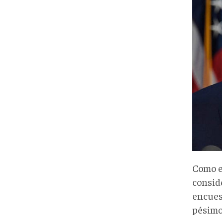
Como e
consid
encues
pésimo