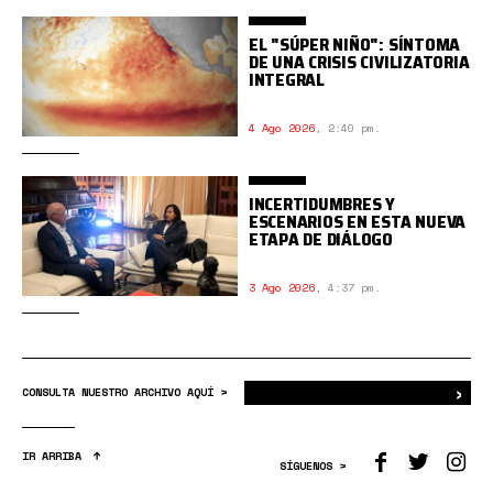
EL "SÚPER NIÑO": SÍNTOMA
DE UNA CRISIS CIVILIZATORIA
INTEGRAL
4 Ago 2026
,
2:40 pm.
INCERTIDUMBRES Y
ESCENARIOS EN ESTA NUEVA
ETAPA DE DIÁLOGO
3 Ago 2026
,
4:37 pm.
›
Bus
CONSULTA NUESTRO ARCHIVO AQUÍ >
IR ARRIBA
SÍGUENOS >