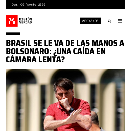
Pasar
Dom. 09 Agosto 2026
al
contenido
APÓYANOS
principal
Tog
nav
Toggle
BRASIL SE LE VA DE LAS MANOS A
search
BOLSONARO: ¿UNA CAÍDA EN
CÁMARA LENTA?
1*Y_KTnJ925x9fzyWHoJovsg.jpeg