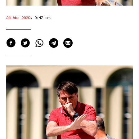
24 Abr 2020
,
9:47 am
.