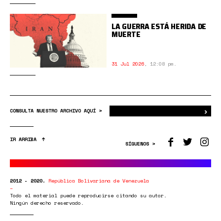
LA GUERRA ESTÁ HERIDA DE
MUERTE
31 Jul 2026
,
12:08 pm.
›
Bus
CONSULTA NUESTRO ARCHIVO AQUÍ >
IR ARRIBA
SÍGUENOS >
2012 - 2020.
República Bolivariana de Venezuela
Todo el material puede reproducirse citando su autor.
Ningún derecho reservado.