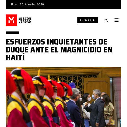
Pasar
Mié. 05 Agosto 2026
al
contenido
APÓYANOS
principal
Tog
nav
Toggle
ESFUERZOS INQUIETANTES DE
search
DUQUE ANTE EL MAGNICIDIO EN
HAITÍ
Duque-
Corea-
Sur.jpg