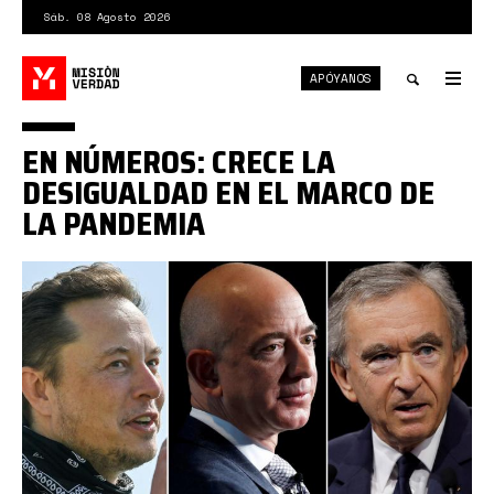
Pasar
Sáb. 08 Agosto 2026
al
contenido
APÓYANOS
principal
Tog
nav
Toggle
EN NÚMEROS: CRECE LA
search
DESIGUALDAD EN EL MARCO DE
LA PANDEMIA
61825c2e59bf5b1d5a5b9f87.jpg