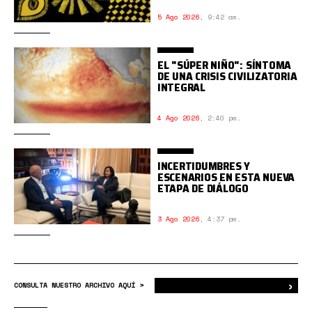
5 Ago 2026
,
9:42 am.
EL "SÚPER NIÑO": SÍNTOMA
DE UNA CRISIS CIVILIZATORIA
INTEGRAL
4 Ago 2026
,
2:40 pm.
INCERTIDUMBRES Y
ESCENARIOS EN ESTA NUEVA
ETAPA DE DIÁLOGO
3 Ago 2026
,
4:37 pm.
›
Bus
CONSULTA NUESTRO ARCHIVO AQUÍ >