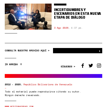
INCERTIDUMBRES Y
ESCENARIOS EN ESTA NUEVA
ETAPA DE DIÁLOGO
3 Ago 2026
,
4:37 pm.
›
Bus
CONSULTA NUESTRO ARCHIVO AQUÍ >
IR ARRIBA
SÍGUENOS >
2012 - 2020.
República Bolivariana de Venezuela
Todo el material puede reproducirse citando su autor.
Ningún derecho reservado.
WWW.MISIONVERDAD.COM