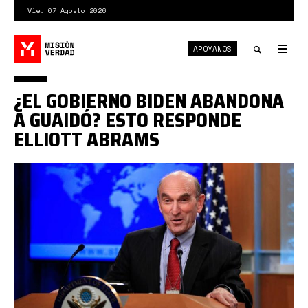
Pasar
Vie. 07 Agosto 2026
al
contenido
APÓYANOS
principal
Tog
nav
Toggle
¿EL GOBIERNO BIDEN ABANDONA
search
A GUAIDÓ? ESTO RESPONDE
ELLIOTT ABRAMS
abrams.jpg