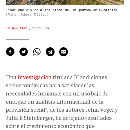
pobreza-
riqueza-
Línea que divide a los ricos de los pobres en Sudáfrica
(Foto: Johnny Miller)
7-
768x395.jpg
18 Ago 2021
,
11:59 am
.
Una
investigación
titulada "Condiciones
socioeconómicas para satisfacer las
necesidades humanas con un uso bajo de
energía: un análisis internacional de la
provisión social", de los autores Jefim Vogel y
Julia K Steinberger, ha arrojado resultados
sobre el crecimiento económico que