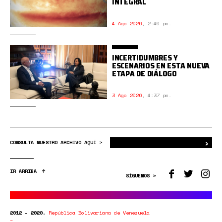
INTEGRAL
4 Ago 2026
,
2:40 pm.
INCERTIDUMBRES Y
ESCENARIOS EN ESTA NUEVA
ETAPA DE DIÁLOGO
3 Ago 2026
,
4:37 pm.
›
Bus
CONSULTA NUESTRO ARCHIVO AQUÍ >
IR ARRIBA
SÍGUENOS >
2012 - 2020.
República Bolivariana de Venezuela