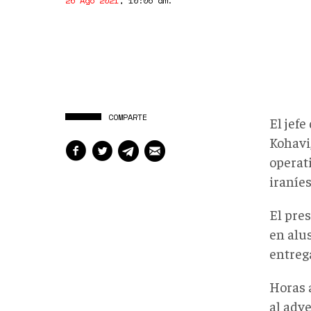
26 Ago 2021
,
10:06 am
.
COMPARTE
El jefe
Kohavi,
operat
iraníes
El pre
en alu
entrega
Horas 
al adv