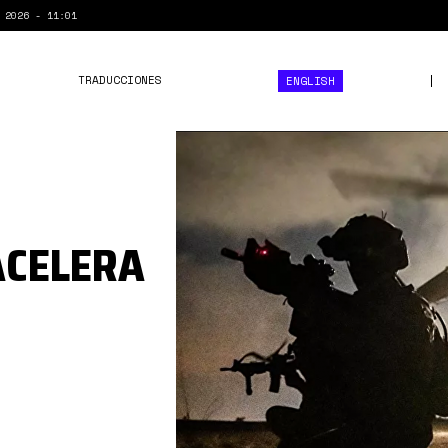
 2026 - 11:01
TRADUCCIONES
ENGLISH
1112144048_20_0_980_54
ACELERA