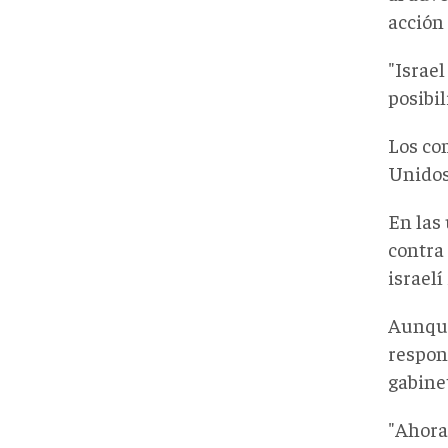
acción
"Israel
posibil
Los co
Unidos
En las
contra
israelí
Aunque
respon
gabine
"Ahora