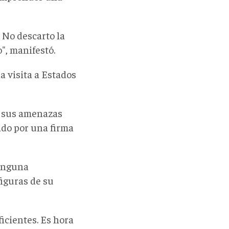
 No descarto la
", manifestó.
a visita a Estados
ó sus amenazas
ado por una firma
ninguna
figuras de su
icientes. Es hora