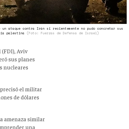
e un ataque contra Irán si recientemente no pudo concretar sus
cia palestina
(Foto: Fuerzas de Defensa de Israel)
 (FDI), Aviv
leró sus planes
es nucleares
recisó el militar
lones de dólares
na amenaza similar
 emprender una