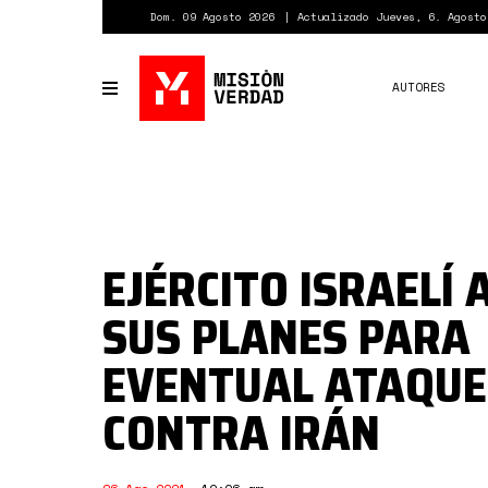
Pasar
Dom. 09 Agosto 2026
Actualizado Jueves, 6. Agosto
al
contenido
principal
AUTORES
Toggle
navigation
EJÉRCITO ISRAELÍ 
SUS PLANES PARA
EVENTUAL ATAQUE
CONTRA IRÁN