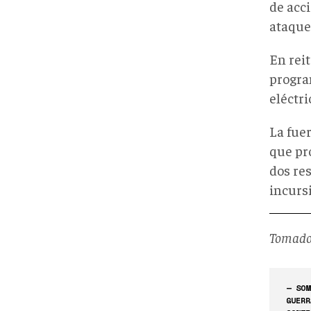
de acci
ataque
En rei
program
eléctri
La fuer
que pr
dos re
incurs
Tomado
— SOM
GUERR