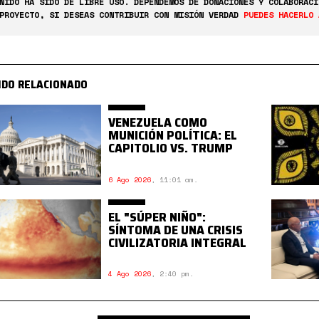
NIDO HA SIDO DE LIBRE USO. DEPENDEMOS DE DONACIONES Y COLABORACI
PROYECTO, SI DESEAS CONTRIBUIR CON MISIÓN VERDAD
PUEDES HACERLO 
IDO RELACIONADO
VENEZUELA COMO
MUNICIÓN POLÍTICA: EL
CAPITOLIO VS. TRUMP
6 Ago 2026
,
11:01 am.
EL "SÚPER NIÑO":
SÍNTOMA DE UNA CRISIS
CIVILIZATORIA INTEGRAL
4 Ago 2026
,
2:40 pm.