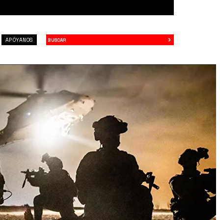
›
Buscar
APÓYANOS
0_1920x0_80_0_0_fe43faf9659190bb82226