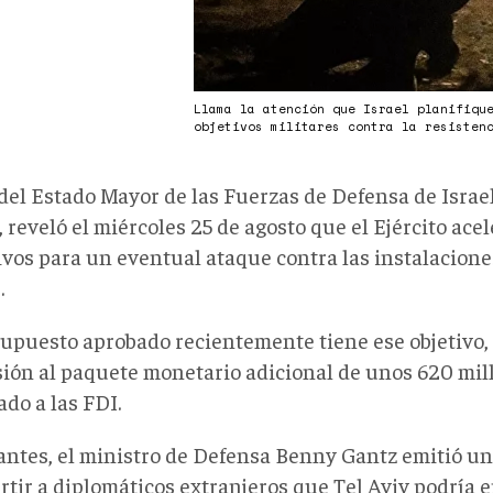
Llama la atención que Israel planifiqu
objetivos militares contra la resisten
 del Estado Mayor de las Fuerzas de Defensa de Israel
 reveló el miércoles 25 de agosto que el Ejército ace
ivos para un eventual ataque contra las instalacion
.
supuesto aprobado recientemente tiene ese objetivo, p
sión al paquete monetario adicional de unos 620 mil
do a las FDI.
antes, el ministro de Defensa Benny Gantz emitió u
ertir a diplomáticos extranjeros que Tel Aviv podría