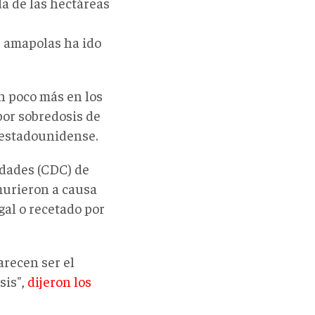
da de las hectáreas
de amapolas ha ido
n poco más en los
por sobredosis de
 estadounidense.
edades (CDC) de
murieron a causa
gal o recetado por
arecen ser el
sis",
dijeron los