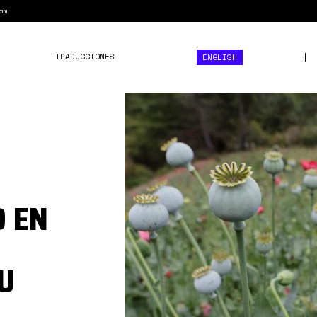
am
TRADUCCIONES
ENGLISH
amapola
eeuu.jpg
O EN
U