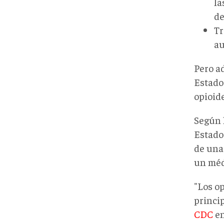
la
de
Tr
au
Pero a
Estado
opioid
Según 
Estado
de una 
un méd
"Los op
princi
CDC
en