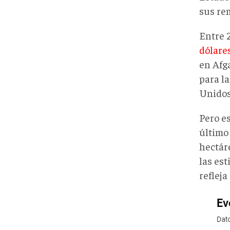
sus re
Entre 
dólare
en Afg
para l
Unidos
Pero e
último
hectár
las es
refleja
culti
amap