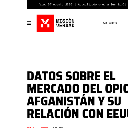
Pasar
Vie. 07 Agosto 2026
Actualizado ayer a las 11:01 
al
contenido
principal
AUTORES
Toggle
navigation
DATOS SOBRE EL
MERCADO DEL OPI
AFGANISTÁN Y SU
RELACIÓN CON EEU