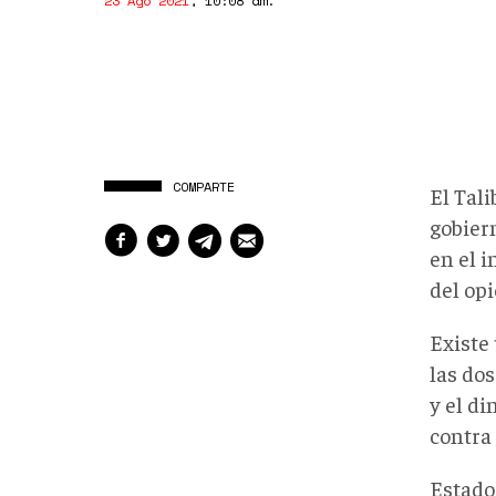
23 Ago 2021
,
10:08 am
.
COMPARTE
El Tali
gobier
en el 
del op
Existe
las dos
y el d
contra
Estado