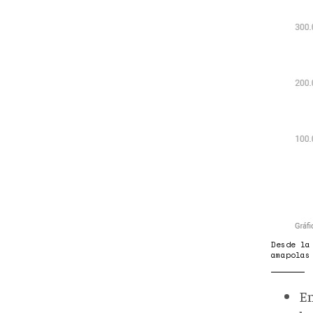
Desde la
amapola
En