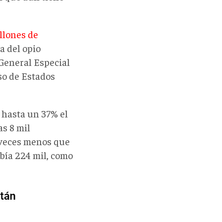
llones de
a del opio
r General Especial
so de Estados
 hasta un 37% el
as 8 mil
 veces menos que
abía 224 mil, como