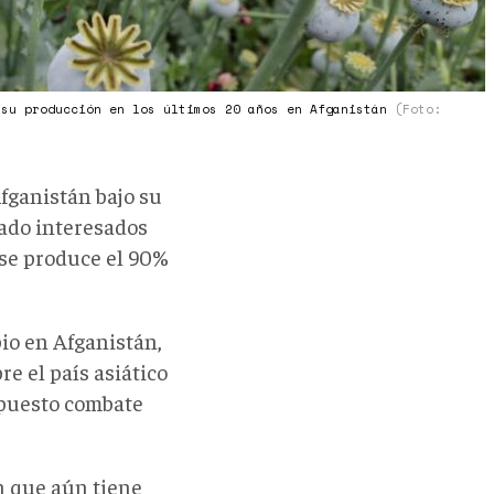
 su producción en los últimos 20 años en Afganistán
(Foto:
Afganistán bajo su
tado interesados
 se produce el 90%
pio en Afganistán,
e el país asiático
upuesto combate
n que aún tiene