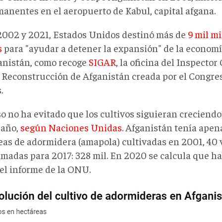
manentes en el aeropuerto de Kabul, capital afgana.
2002 y 2021, Estados Unidos destinó más de
9 mil mi
s
para "ayudar a detener la expansión" de la economí
anistán, como recoge
SIGAR
, la oficina del Inspecto
a Reconstrucción de Afganistán creada por el Congre
.
so no ha evitado que los cultivos siguieran creciendo
 año,
según Naciones Unidas
. Afganistán tenía apen
eas de adormidera (amapola) cultivadas en 2001, 40
timadas para 2017: 328 mil. En 2020 se calcula que h
 el informe de la ONU.
vo
ola.jpg