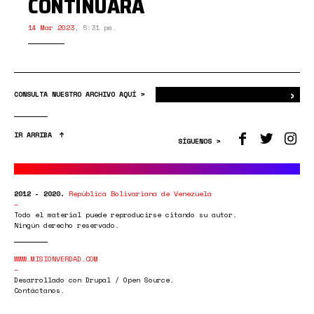
CONTINUARÁ
14 Mar 2023
,
5:31 pm.
›
Bus
CONSULTA NUESTRO ARCHIVO AQUÍ >
IR ARRIBA
SÍGUENOS >
2012 - 2020.
República Bolivariana de Venezuela
Todo el material puede reproducirse citando su autor.
Ningún derecho reservado.
WWW.MISIONVERDAD.COM
Desarrollado con Drupal / Open Source.
Contáctanos.