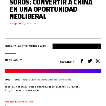
SOROS: CONVERTIR A CHINA
EN UNA OPORTUNIDAD
NEOLIBERAL
7 Sep 2021
,
8:39 am.
›
Bus
CONSULTA NUESTRO ARCHIVO AQUÍ >
IR ARRIBA
SÍGUENOS >
2012 - 2020.
República Bolivariana de Venezuela
Todo el material puede reproducirse citando su autor.
Ningún derecho reservado.
WWW.MISIONVERDAD.COM