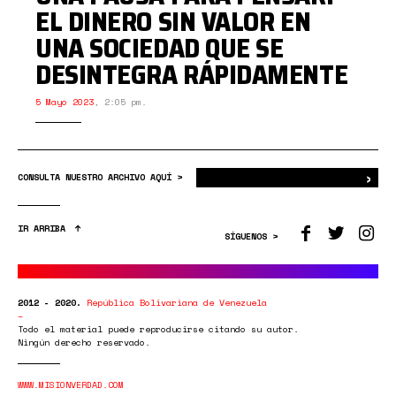
EL DINERO SIN VALOR EN
UNA SOCIEDAD QUE SE
DESINTEGRA RÁPIDAMENTE
5 Mayo 2023
,
2:05 pm.
›
Bus
CONSULTA NUESTRO ARCHIVO AQUÍ >
IR ARRIBA
SÍGUENOS >
2012 - 2020.
República Bolivariana de Venezuela
Todo el material puede reproducirse citando su autor.
Ningún derecho reservado.
WWW.MISIONVERDAD.COM