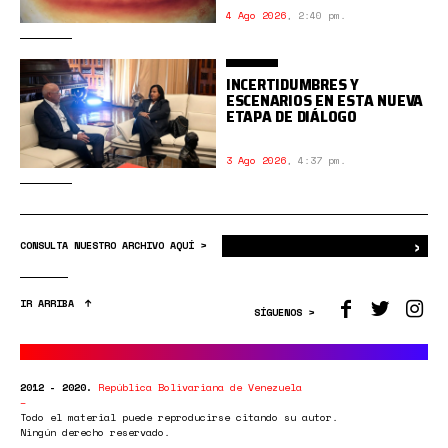
4 Ago 2026
,
2:40 pm.
INCERTIDUMBRES Y
ESCENARIOS EN ESTA NUEVA
ETAPA DE DIÁLOGO
3 Ago 2026
,
4:37 pm.
›
Bus
CONSULTA NUESTRO ARCHIVO AQUÍ >
IR ARRIBA
SÍGUENOS >
2012 - 2020.
República Bolivariana de Venezuela
Todo el material puede reproducirse citando su autor.
Ningún derecho reservado.