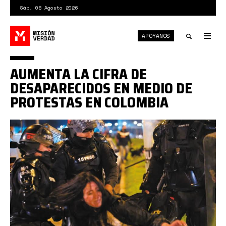
Pasar
Sáb. 08 Agosto 2026
al
contenido
APÓYANOS
principal
Tog
nav
Toggle
AUMENTA LA CIFRA DE
search
DESAPARECIDOS EN MEDIO DE
PROTESTAS EN COLOMBIA
ap.png