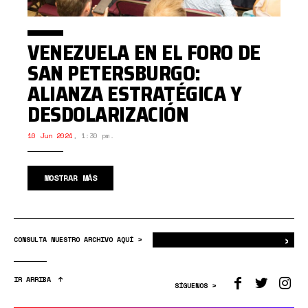
VENEZUELA EN EL FORO DE
SAN PETERSBURGO:
ALIANZA ESTRATÉGICA Y
DESDOLARIZACIÓN
10 Jun 2024
,
1:30 pm.
MOSTRAR MÁS
›
Bus
CONSULTA NUESTRO ARCHIVO AQUÍ >
IR ARRIBA
SÍGUENOS >