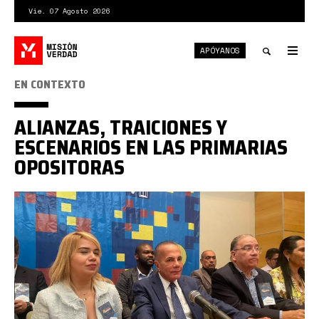
Pasar
Vie. 07 Agosto 2026
al
contenido
APÓYANOS
principal
Tog
nav
Toggle
EN CONTEXTO
search
ALIANZAS, TRAICIONES Y
ESCENARIOS EN LAS PRIMARIAS
OPOSITORAS
Rosales
rueda
de
prensa.jpg