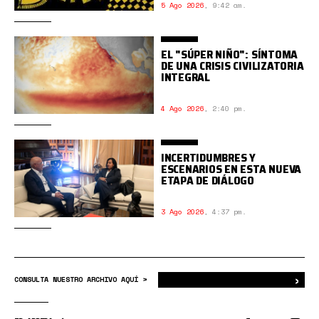
5 Ago 2026
,
9:42 am.
EL "SÚPER NIÑO": SÍNTOMA
DE UNA CRISIS CIVILIZATORIA
INTEGRAL
4 Ago 2026
,
2:40 pm.
INCERTIDUMBRES Y
ESCENARIOS EN ESTA NUEVA
ETAPA DE DIÁLOGO
3 Ago 2026
,
4:37 pm.
›
Bus
CONSULTA NUESTRO ARCHIVO AQUÍ >