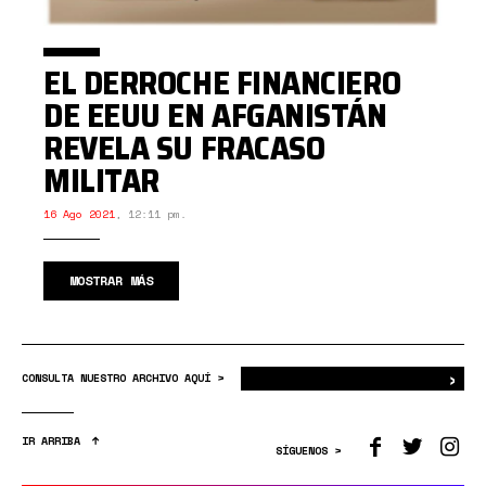
EL DERROCHE FINANCIERO
DE EEUU EN AFGANISTÁN
REVELA SU FRACASO
MILITAR
16 Ago 2021
,
12:11 pm.
MOSTRAR MÁS
›
Bus
CONSULTA NUESTRO ARCHIVO AQUÍ >
IR ARRIBA
SÍGUENOS >