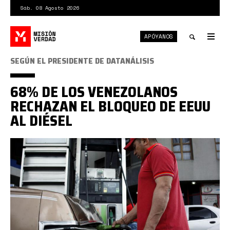
Pasar
Sáb. 08 Agosto 2026
al
contenido
APÓYANOS
principal
Tog
nav
Toggle
SEGÚN EL PRESIDENTE DE DATANÁLISIS
search
68% DE LOS VENEZOLANOS
RECHAZAN EL BLOQUEO DE EEUU
AL DIÉSEL
ap.jpg