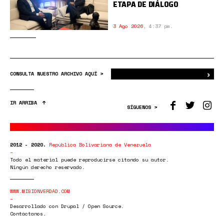
ETAPA DE DIÁLOGO
3 Ago 2026
,
4:37 pm.
›
Bus
CONSULTA NUESTRO ARCHIVO AQUÍ >
IR ARRIBA
SÍGUENOS >
2012 - 2020.
República Bolivariana de Venezuela
Todo el material puede reproducirse citando su autor.
Ningún derecho reservado.
WWW.MISIONVERDAD.COM
Desarrollado con Drupal / Open Source.
Contáctanos.