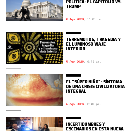
POLÍTICA: EL CAPITOLIO VS.
TRUMP
6 Ago 2026
,
11:01 am.
TERREMOTOS, TRAGEDIA Y
EL LUMINOSO VIAJE
INTERIOR
5 Ago 2026
,
9:42 am.
EL "SÚPER NIÑO": SÍNTOMA
DE UNA CRISIS CIVILIZATORIA
INTEGRAL
4 Ago 2026
,
2:40 pm.
INCERTIDUMBRES Y
ESCENARIOS EN ESTA NUEVA