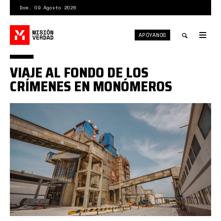
Pasar
Dom. 09 Agosto 2026
al
contenido
APÓYANOS
principal
Tog
nav
Toggle
VIAJE AL FONDO DE LOS
search
CRÍMENES EN MONÓMEROS
monómeros
crim.jpg