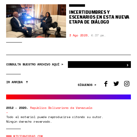
INCERTIDUMBRES Y
ESCENARIOS EN ESTA NUEVA
ETAPA DE DIÁLOGO
3 Ago 2026
,
4:37 pm.
›
Bus
CONSULTA NUESTRO ARCHIVO AQUÍ >
IR ARRIBA
SÍGUENOS >
2012 - 2020.
República Bolivariana de Venezuela
Todo el material puede reproducirse citando su autor.
Ningún derecho reservado.
WWW.MISIONVERDAD.COM