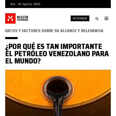
Pasar
Sáb. 08 Agosto 2026
al
contenido
APÓYANOS
principal
Tog
nav
Toggle
DATOS Y FACTORES SOBRE SU ALCANCE Y RELEVANCIA
search
¿POR QUÉ ES TAN IMPORTANTE
EL PETRÓLEO VENEZOLANO PARA
EL MUNDO?
Barril
de
petróleo