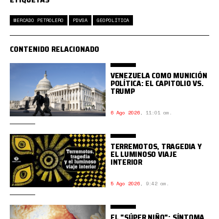
MERCADO PETROLERO
PDVSA
GEOPOLÍTICA
CONTENIDO RELACIONADO
VENEZUELA COMO MUNICIÓN
POLÍTICA: EL CAPITOLIO VS.
TRUMP
6 Ago 2026
,
11:01 am.
TERREMOTOS, TRAGEDIA Y
EL LUMINOSO VIAJE
INTERIOR
5 Ago 2026
,
9:42 am.
EL "SÚPER NIÑO": SÍNTOMA