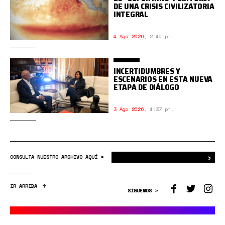
DE UNA CRISIS CIVILIZATORIA
INTEGRAL
4 Ago 2026
,
2:40 pm.
INCERTIDUMBRES Y
ESCENARIOS EN ESTA NUEVA
ETAPA DE DIÁLOGO
3 Ago 2026
,
4:37 pm.
›
Bus
CONSULTA NUESTRO ARCHIVO AQUÍ >
IR ARRIBA
SÍGUENOS >