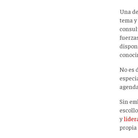
Una de 
tema 
consul
fuerzas
dispon
conoci
No es 
especia
agenda
Sin em
escollo
y
lider
propia