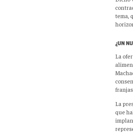
contra
tema, 
horizon
¿UN NU
La ofe
alimen
Machado
consens
franjas
La pres
que ha
implan
represe