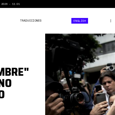
 2026 - 11:01
TRADUCCIONES
ENGLISH
MCM.jpg
AMBRE"
 NO
O