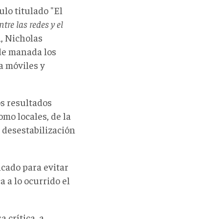
ulo titulado "El
re las redes y el
n, Nicholas
de manada los
a móviles y
os resultados
omo locales, de la
 desestabilización
cado para evitar
 a lo ocurrido el
 crítica, a