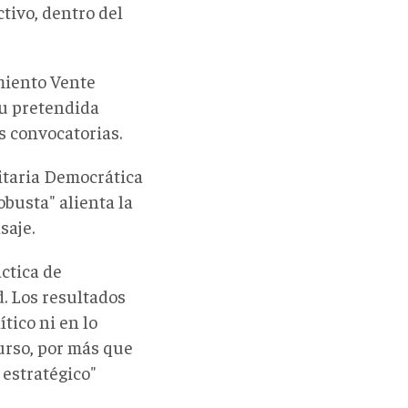
tivo, dentro del
miento Vente
su pretendida
s convocatorias.
itaria Democrática
busta" alienta la
saje.
ctica de
. Los resultados
ítico ni en lo
urso, por más que
 estratégico"