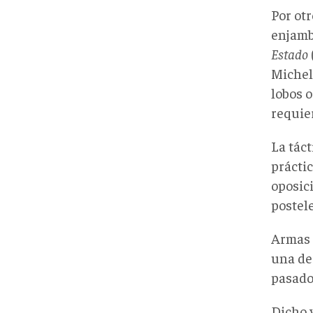
Por otr
enjamb
Estado
Michel
lobos 
requie
La tác
práctic
oposic
postele
Armas 
una des
pasado
Dicho v