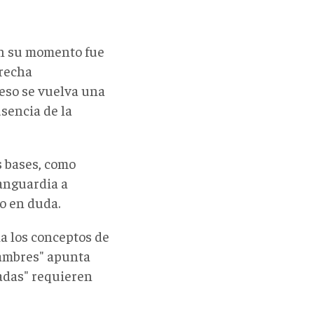
en su momento fue
erecha
ceso se vuelva una
usencia de la
s bases, como
vanguardia a
o en duda.
ia los conceptos de
jambres" apunta
adas" requieren