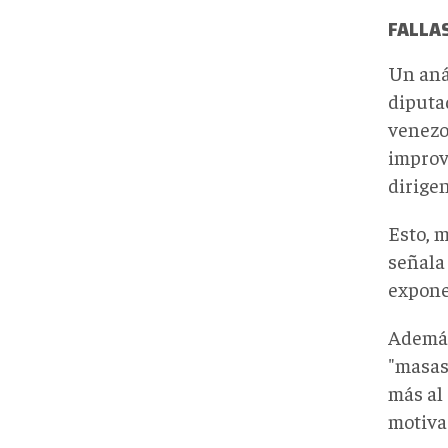
FALLA
Un aná
diputa
venezo
improvi
dirigen
Esto, m
señala
expone
Además,
"masas
más al
motiva