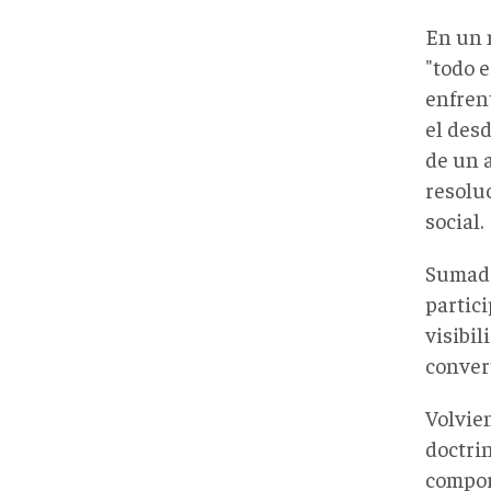
En un 
"todo e
enfren
el desd
de un 
resolu
social.
Sumado 
partici
visibil
conver
Volvien
doctri
comport