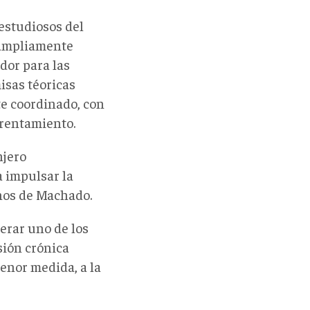
 estudiosos del
ampliamente
dor para las
misas téoricas
e coordinado, con
frentamiento.
njero
a impulsar la
nos de Machado.
erar uno de los
sión crónica
menor medida, a la