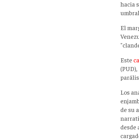
hacia s
umbral
El mar
Venezu
"clande
Este
ca
(PUD),
paráli
Los an
enjamb
de su a
narrat
desde a
cargad