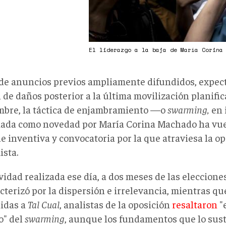
El liderazgo a la baja de María Corina
de anuncios previos ampliamente difundidos, expectat
 de daños posterior a la última movilización planific
mbre, la táctica de enjambramiento —o
swarming,
en
ada como novedad por María Corina Machado ha vuel
de inventiva y convocatoria por la que atraviesa la o
ista.
vidad realizada ese día, a dos meses de las eleccione
cterizó por la dispersión e irrelevancia, mientras qu
idas a
Tal Cual
, analistas de la oposición
resaltaron
"e
o" del
swarming
, aunque los fundamentos que lo su