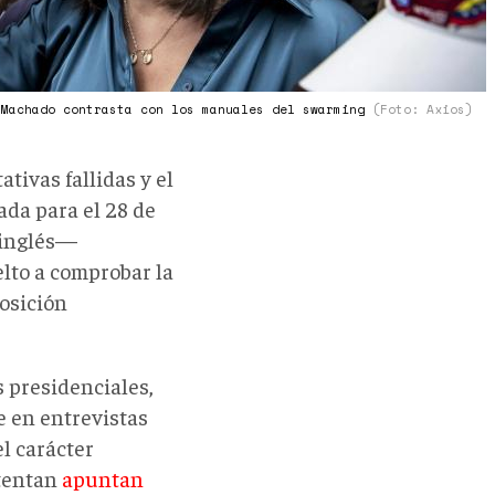
 Machado contrasta con los manuales del swarming
(Foto: Axios)
ivas fallidas y el
ada para el 28 de
 inglés—
to a comprobar la
posición
s presidenciales,
e en entrevistas
l carácter
stentan
apuntan