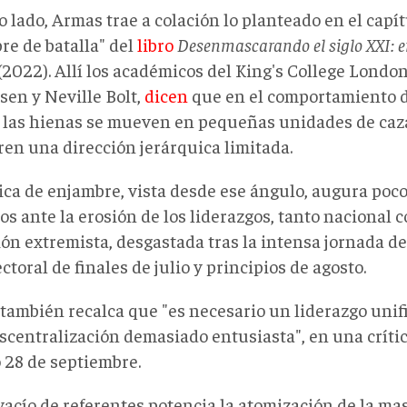
o lado, Armas trae a colación lo planteado en el capít
re de batalla" del
libro
Desenmascarando el siglo XXI: ent
(2022). Allí los académicos del King's College Londo
sen y Neville Bolt,
dicen
que en el comportamiento 
o las hienas se mueven en pequeñas unidades de caz
ren una dirección jerárquica limitada.
tica de enjambre, vista desde ese ángulo, augura poc
os ante la erosión de los liderazgos, tanto nacional c
ión extremista, desgastada tras la intensa jornada de
ctoral de finales de julio y principios de agosto.
también recalca que "es necesario un liderazgo unifi
centralización demasiado entusiasta", en una crítica
 28 de septiembre.
acío de referentes potencia la atomización de la masa