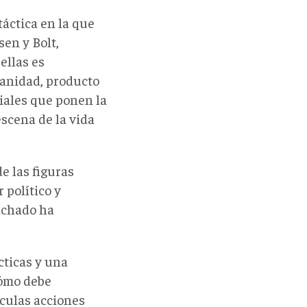
áctica en la que
sen y Bolt,
ellas es
dianidad, producto
iales que ponen la
escena de la vida
e las figuras
r político y
Machado ha
cticas y una
cómo debe
sculas acciones