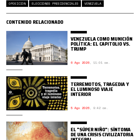
OPOSICIÓN
ELECCIONES PRESIDENCIALES
VENEZUELA
CONTENIDO RELACIONADO
VENEZUELA COMO MUNICIÓN
POLÍTICA: EL CAPITOLIO VS.
TRUMP
6 Ago 2026
,
11:01 am.
TERREMOTOS, TRAGEDIA Y
EL LUMINOSO VIAJE
INTERIOR
5 Ago 2026
,
9:42 am.
EL "SÚPER NIÑO": SÍNTOMA
DE UNA CRISIS CIVILIZATORIA
INTEGRAL