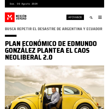
Pasar
Dom. 09 Agosto 2026
al
contenido
APÓYANOS
principal
Tog
nav
Toggle
BUSCA REPETIR EL DESASTRE DE ARGENTINA Y ECUADOR
search
PLAN ECONÓMICO DE EDMUNDO
GONZÁLEZ PLANTEA EL CAOS
NEOLIBERAL 2.0
edmundo
gon.jpeg