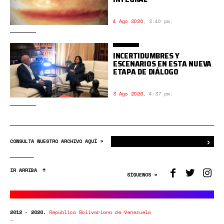
4 Ago 2026
,
2:40 pm.
INCERTIDUMBRES Y
ESCENARIOS EN ESTA NUEVA
ETAPA DE DIÁLOGO
3 Ago 2026
,
4:37 pm.
›
Bus
CONSULTA NUESTRO ARCHIVO AQUÍ >
IR ARRIBA
SÍGUENOS >
2012 - 2020.
República Bolivariana de Venezuela