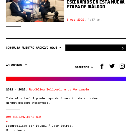
ESCENARIOS EN ESTA NUEVA
ETAPA DE DIÁLOGO
3 Ago 2026
,
4:37 pm.
›
Bus
CONSULTA NUESTRO ARCHIVO AQUÍ >
IR ARRIBA
SÍGUENOS >
2012 - 2020.
República Bolivariana de Venezuela
Todo el material puede reproducirse citando su autor.
Ningún derecho reservado.
WWW.MISIONVERDAD.COM
Desarrollado con Drupal / Open Source.
Contáctanos.