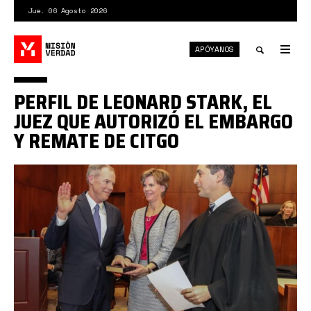
Pasar
Jue. 06 Agosto 2026
al
contenido
APÓYANOS
principal
Tog
nav
Toggle
PERFIL DE LEONARD STARK, EL
search
JUEZ QUE AUTORIZÓ EL EMBARGO
Y REMATE DE CITGO
1*26O8Cyyy2BPmNpZf4XI97Q.jpeg