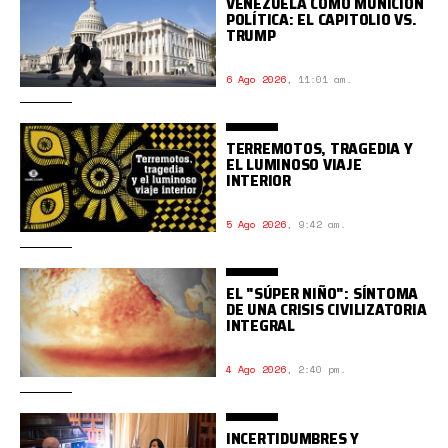
VENEZUELA COMO MUNICIÓN
POLÍTICA: EL CAPITOLIO VS.
TRUMP
6 Ago 2026
,
11:01 am.
TERREMOTOS, TRAGEDIA Y
EL LUMINOSO VIAJE
INTERIOR
5 Ago 2026
,
9:42 am.
EL "SÚPER NIÑO": SÍNTOMA
DE UNA CRISIS CIVILIZATORIA
INTEGRAL
4 Ago 2026
,
2:40 pm.
INCERTIDUMBRES Y