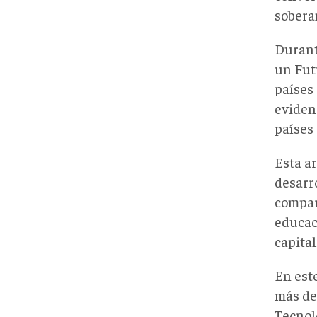
soberan
Durant
un Fut
países
eviden
países 
Esta a
desarr
compart
educaci
capita
En est
más de
Tecnol