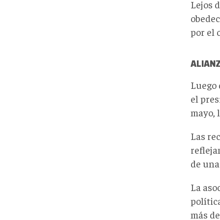
Lejos 
obedec
por el 
ALIANZ
Luego 
el pre
mayo, 
Las re
reflej
de una
La asoc
políti
más de