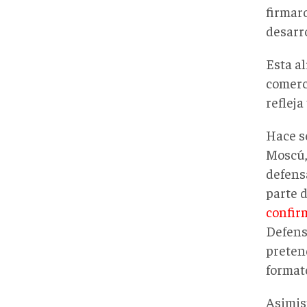
firmar
desarr
Esta al
comerc
refleja
Hace s
Moscú,
defens
parte 
confir
Defens
preten
format
Asimi