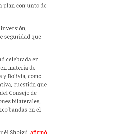
n plan conjunto de
 inversión,
de seguridad que
ad celebrada en
 en materia de
a y Bolivia, como
tiva, cuestión que
 del Consejo de
nes bilaterales,
nco bandas en el
guéi Shoigú,
afirmó