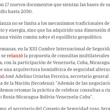
on 17 nuevos documentos que sientan las bases de u
ollo hasta 2030.
ianza no se limita a los mecanismos tradicionales de
io y energía, sino que ha adquirido una dimensión 
 una visión común sobre el equilibrio geopolítico.
emanas, e
n la XIII Cumbre Internacional de Segurid
 se
relanzó
la propuesta de consultas multilaterales
a, con la participación de Venezuela, Cuba, Nicaragu
de una arquitectura hemisférica de seguridad
alterna
mó
José Adelino Ornelas Ferreira, secretario general
a de la Nación (Secodena): "Además de las negociacio
demos retomar la práctica de celebrar consultas a ci
o Rusia-Nicaragua-Bolivia-Venezuela-Cuba".
smo,
el secretario del Consejo de Seguridad ruso
, Ser