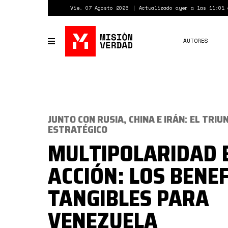
Pasar
Vie. 07 Agosto 2026
Actualizado ayer a las 11:01 
al
contenido
principal
AUTORES
Toggle
navigation
JUNTO CON RUSIA, CHINA E IRÁN: EL TRI
ESTRATÉGICO
MULTIPOLARIDAD 
ACCIÓN: LOS BENEF
TANGIBLES PARA
VENEZUELA