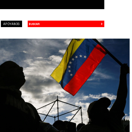
›
Buscar
APÓYANOS