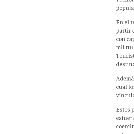
popula
En el 
partir
con ca
mil
tur
Touris
destin
Además
cual fo
víncul
Estos p
esfuer
coerci