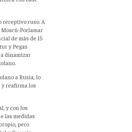
 receptivo ruso. A
al Moscú-Porlamar
cial de más de 15
tur y Pegas
 a dinamizar
zolano.
olano a Rusia, lo
 y reafirma los
l, y con los
de las medidas
propio
, pero