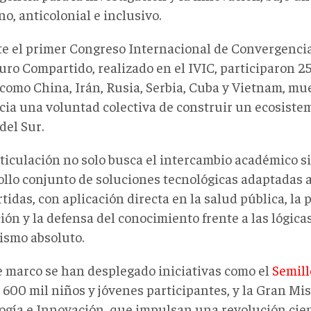
o, anticolonial e inclusivo.
e el primer Congreso Internacional de Convergencia
uro Compartido, realizado en el IVIC, participaron 2
 como China, Irán, Rusia, Serbia, Cuba y Vietnam, mu
cia una voluntad colectiva de construir un ecosistem
del Sur.
rticulación no solo busca el intercambio académico s
ollo conjunto de soluciones tecnológicas adaptadas 
idas, con aplicación directa en la salud pública, la 
ón y la defensa del conocimiento frente a las lógicas
lismo absoluto.
e marco se han desplegado iniciativas como el
Semill
 600 mil niños y jóvenes participantes
,
y la Gran Mis
ogía e Innovación, que impulsan una revolución cien