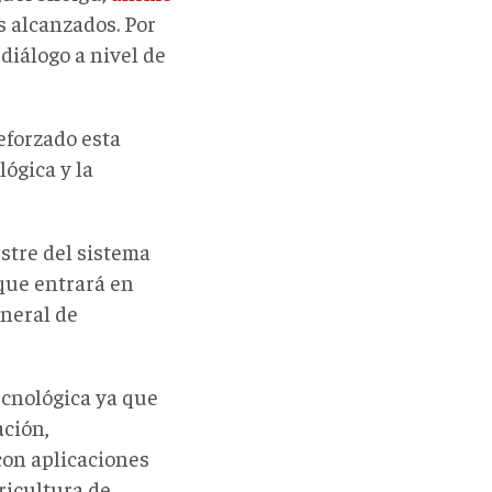
 alcanzados. Por
diálogo a nivel de
reforzado esta
ógica y la
stre del sistema
 que entrará en
eneral de
ecnológica ya que
ación,
con aplicaciones
ricultura de