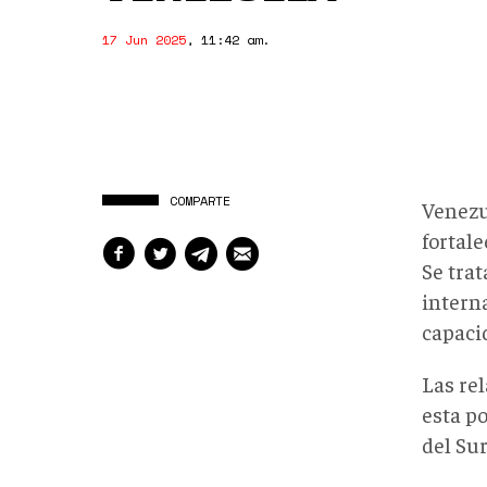
17 Jun 2025
,
11:42 am
.
COMPARTE
Venezu
fortal
Se trat
intern
capaci
Las rel
esta p
del Sur