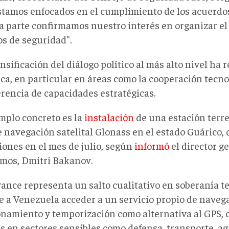
stamos enfocados en el cumplimiento de los acuerdos
a parte confirmamos nuestro interés en organizar el 
os de seguridad"
.
nsificación del diálogo político al más alto nivel ha 
ca, en particular en áreas como la cooperación tecnol
erencia de capacidades estratégicas.
mplo concreto es la
instalación
de una estación terre
e navegación satelital Glonass en el estado Guárico,
iones en
el mes de julio, según
informó
el director g
mos, Dmitri Bakanov
.
vance representa un salto cualitativo en soberanía t
e a Venezuela acceder a un servicio propio de naveg
onamiento y temporización como alternativa al GPS, 
as en sectores sensibles como defensa, transporte, ag