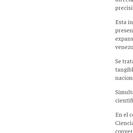
precisi
Esta i
presen
expans
venezo
Se tra
tangibl
naciona
Simult
científ
En el 
Cienci
conver