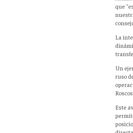
que "e
nuestr
consej
La inte
dinámi
transf
Un eje
ruso d
operac
Roscos
Este a
permit
posici
direct