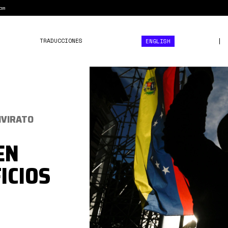
am
TRADUCCIONES
ENGLISH
Captura
desde
2025-
06-
UNVIRATO
17
EN
10-
29-
ICIOS
24.png