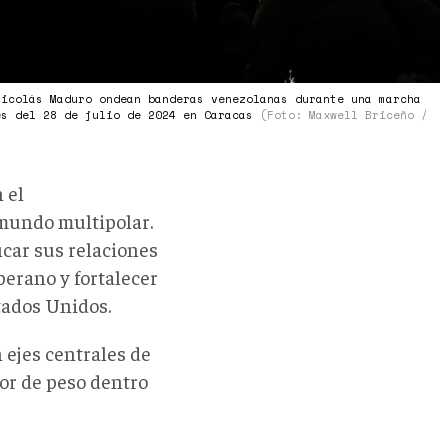
Nicolás Maduro ondean banderas venezolanas durante una marcha
es del 28 de julio de 2024 en Caracas
(Foto: Maxwell Briceño /
 el
 mundo multipolar.
icar sus relaciones
berano y fortalecer
tados Unidos
.
 ejes centrales de
tor
de peso
dentro