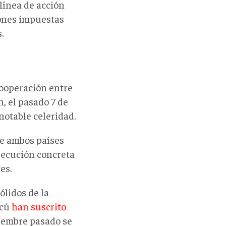
línea de acción
iones impuestas
.
Cooperación entre
n,
el pasado 7 de
notable celeridad.
de ambos países
jecución concreta
es.
ólidos de la
scú
han suscrito
viembre pasado se