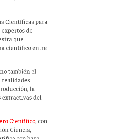
s Científicas para
5 expertos de
estra que
a científico entre
ino también el
a realidades
producción, la
 extractivas del
ero Científico
,
con
ión Ciencia,
tífica con base