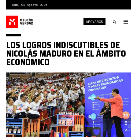
Pasar
Sáb. 08 Agosto 2026
al
contenido
APÓYANOS
principal
Tog
nav
Toggle
LOS LOGROS INDISCUTIBLES DE
search
NICOLÁS MADURO EN EL ÁMBITO
ECONÓMICO
F87Bb7gWMAEPYo4.jpeg