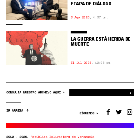
ETAPA DE DIÁLOGO
3 Ago 2026
,
4:37 pm.
LA GUERRA ESTÁ HERIDA DE
MUERTE
31 Jul 2026
,
12:08 pm.
›
Bus
CONSULTA NUESTRO ARCHIVO AQUÍ >
IR ARRIBA
SÍGUENOS >
2012 - 2020.
República Bolivariana de Venezuela