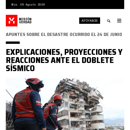
Pasar
Mié. 05 Agosto 2026
al
contenido
APÓYANOS
principal
Tog
nav
Toggle
APUNTES SOBRE EL DESASTRE OCURRIDO EL 24 DE JUNIO
search
EXPLICACIONES, PROYECCIONES Y
REACCIONES ANTE EL DOBLETE
SÍSMICO
1782438871256.png