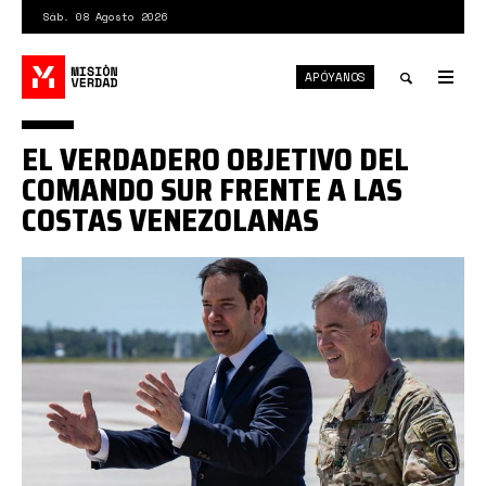
Pasar
Sáb. 08 Agosto 2026
al
contenido
APÓYANOS
principal
Tog
nav
Toggle
EL VERDADERO OBJETIVO DEL
search
COMANDO SUR FRENTE A LAS
COSTAS VENEZOLANAS
Rubio
y
Comando
Sur