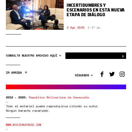
INCERTIDUMBRES Y
ESCENARIOS EN ESTA NUEVA
ETAPA DE DIÁLOGO
3 Ago 2026
,
4:37 pm.
›
Bus
CONSULTA NUESTRO ARCHIVO AQUÍ >
IR ARRIBA
SÍGUENOS >
2012 - 2020.
República Bolivariana de Venezuela
Todo el material puede reproducirse citando su autor.
Ningún derecho reservado.
WWW.MISIONVERDAD.COM