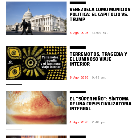
VENEZUELA COMO MUNICIÓN
POLÍTICA: EL CAPITOLIO VS.
TRUMP
6 Ago 2026
,
11:01 am.
TERREMOTOS, TRAGEDIA Y
EL LUMINOSO VIAJE
INTERIOR
5 Ago 2026
,
9:42 am.
EL "SÚPER NIÑO": SÍNTOMA
DE UNA CRISIS CIVILIZATORIA
INTEGRAL
4 Ago 2026
,
2:40 pm.