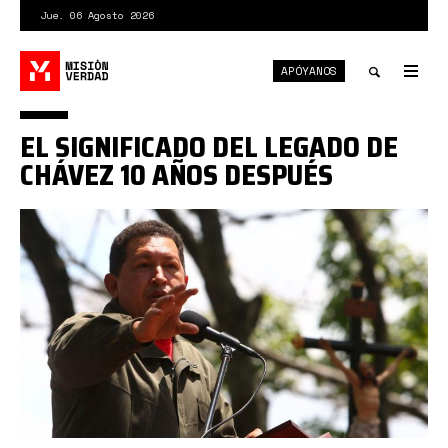
Pasar
Jue. 06 Agosto 2026
al
contenido
APÓYANOS
principal
Tog
nav
Toggle
EL SIGNIFICADO DEL LEGADO DE
search
CHÁVEZ 10 AÑOS DESPUÉS
ch4.jpg