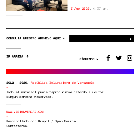
3 Ago 2026
,
4:37 pm.
›
Bus
CONSULTA NUESTRO ARCHIVO AQUÍ >
IR ARRIBA
SÍGUENOS >
2012 - 2020.
República Bolivariana de Venezuela
Todo el material puede reproducirse citando su autor.
Ningún derecho reservado.
WWW.MISIONVERDAD.COM
Desarrollado con Drupal / Open Source.
Contáctanos.