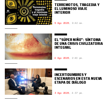
TERREMOTOS, TRAGEDIA Y
EL LUMINOSO VIAJE
INTERIOR
5 Ago 2026
,
9:42 am.
EL "SÚPER NIÑO": SÍNTOMA
DE UNA CRISIS CIVILIZATORIA
INTEGRAL
4 Ago 2026
,
2:40 pm.
INCERTIDUMBRES Y
ESCENARIOS EN ESTA NUEVA
ETAPA DE DIÁLOGO
3 Ago 2026
,
4:37 pm.