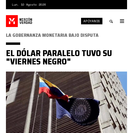
Pasar
Lun. 10 Agosto 2026
al
contenido
APÓYANOS
principal
Tog
nav
Toggle
LA GOBERNANZA MONETARIA BAJO DISPUTA
search
EL DÓLAR PARALELO TUVO SU
"VIERNES NEGRO"
BCV
Venezuela.jpg