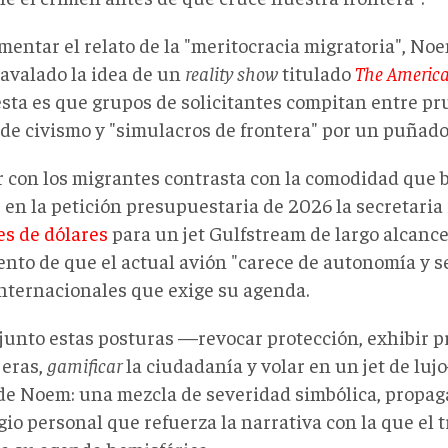
imentar el relato de la "meritocracia migratoria", 
 avalado la idea de un
reality show
titulado
The
Americ
sta es que grupos de solicitantes compitan entre pru
s de civismo y "simulacros de frontera" por un puñad
or con los migrantes contrasta con la comodidad que 
 en la petición presupuestaria de 2026 la secretaria
es de dólares
para un jet Gulfstream de largo alcance
nto de que el actual avión "carece de autonomía y s
internacionales que exige su agenda.
junto estas posturas —revocar protección, exhibir p
jeras,
gamificar
la ciudadanía y volar en un jet de luj
 de Noem: una mezcla de severidad simbólica, propa
egio personal que refuerza la narrativa con la que el