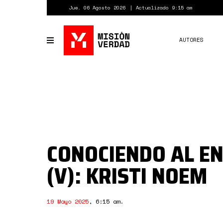
Pasar
Jue. 06 Agosto 2026
Actualizado 9:15 am
al
contenido
principal
AUTORES
Toggle
navigation
CONOCIENDO AL E
(V): KRISTI NOEM
19 Mayo 2025
,
6:15 am
.