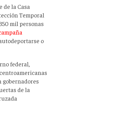
 de la Casa
otección Temporal
 350 mil personas
campaña
 autodeportarse o
rno federal,
s centroamericanas
on gobernadores
uertas de la
cruzada