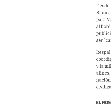
Desde 
Blanca
para V
al bor
publici
ser "ca
Respal
coordi
y la m
afines
nación:
civiliz
EL RO