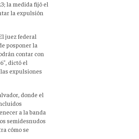
 la medida fijó el
ntar la expulsión
El juez federal
de posponer la
podrán contar con
", dictó el
 las expulsiones
alvador, donde el
ncluidos
enecer a la banda
usos semidesnudos
tra cómo se