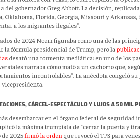
ia del gobernador Greg Abbott. La decisión, replicada
a, Oklahoma, Florida, Georgia, Missouri y Arkansas,
ntar a los migrantes ilegales".
ados de 2024 Noem figuraba como una de las princip
ar la fórmula presidencial de Trump, pero la
publicac
ias
desató una tormenta mediática: en uno de los pa
versiales narraba cómo mató a un cachorro que, según
rtamientos incontrolables". La anécdota congeló su
e vicepresidenta.
ACIONES, CÁRCEL-ESPECTÁCULO Y LUJOS A 50 MIL P
ás desembarcar en el órgano federal de seguridad in
licó la máxima trumpista de "cerrar la puerta y tirar 
o de 2025
firmó la orden
que revocó el TPS para vene