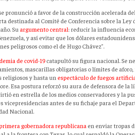
e pronunció a favor de la construcción acelerada de
rta destinada al Comité de Conferencia sobre la Ley 
año. Su
argumento central
: reducir la influencia ec
enezuela, y así evitar que los dólares estadouniden
nes peligrosos como el de Hugo Chávez".
demia de covid-19
catapultó su figura nacional. Se n
mientos, mascarillas obligatorias o límites de aforo
s religiosos y hasta un
espectáculo de fuegos artifici
re. Esa postura reforzó su aura de defensora de la li
irtió en estrella de los medios conservadores y la pu
es vicepresidencias antes de su fichaje para el Depa
dad Nacional.
primera gobernadora republicana
en enviar tropas d
l a la frontera con Texas, lo cual respaldó la Operac