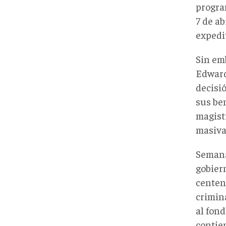
progra
7 de ab
expedi
Sin emb
Edward
decisi
sus ben
magist
masiva
Seman
gobier
centen
crimin
al fon
contie