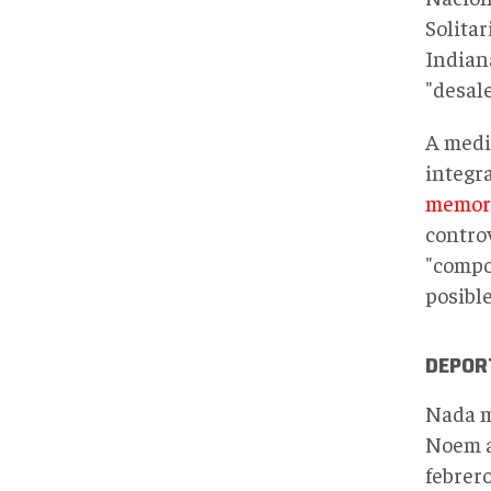
Solitar
Indian
"desale
A medi
integr
memor
contro
"compo
posibl
DEPORT
Nada m
Noem ap
febrer