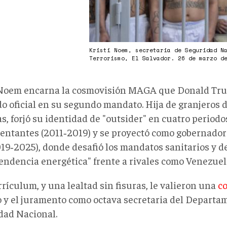
Kristi Noem, secretaria de Seguridad N
Terrorismo, El Salvador. 26 de marzo d
 Noem encarna la cosmovisión MAGA que Donald Tru
do oficial en su segundo mandato. Hija de granjeros 
s, forjó su identidad de "outsider" en cuatro period
entantes (2011‑2019) y se proyectó como gobernador
019‑2025), donde desafió los mandatos sanitarios y d
endencia energética" frente a rivales como Venezuel
rículum, y una lealtad sin fisuras, le valieron una
c
 y el juramento como octava secretaria del Departa
dad Nacional.