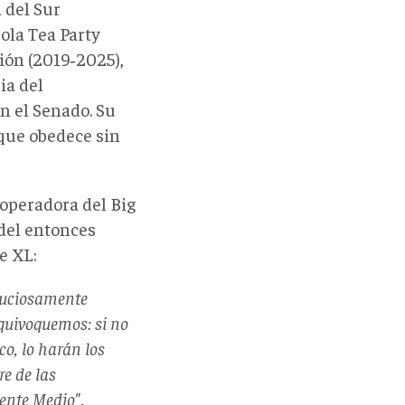
 del Sur
ola Tea Party
ción (2019‑2025),
ia del
n el Senado. Su
 que obedece sin
operadora del Big
 del entonces
e XL:
inuciosamente
equivoquemos: si no
co, lo harán los
e de las
ente Medio".