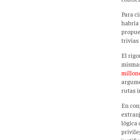
Para c
habría
propue
trivia
El rig
misma:
millon
argume
rutas 
En con
extran
lógica
privil