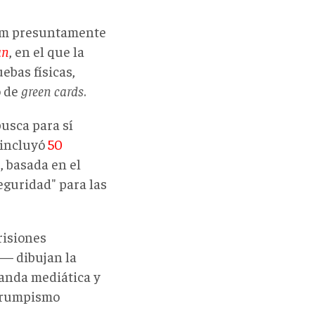
Noem presuntamente
an
, en el que la
ebas físicas,
o de
green
cards
.
busca para sí
 incluyó
50
, basada en el
eguridad" para las
risiones
o— dibujan la
ganda mediática y
 trumpismo