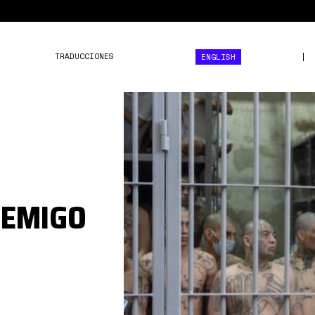
TRADUCCIONES
ENGLISH
1744234843046.jpg
NEMIGO