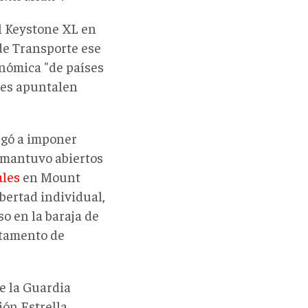
l Keystone XL en
de Transporte ese
onómica "de países
ses apuntalen
egó a imponer
, mantuvo abiertos
ales
en Mount
bertad individual,
so en la baraja de
rtamento de
e la Guardia
ión Estrella