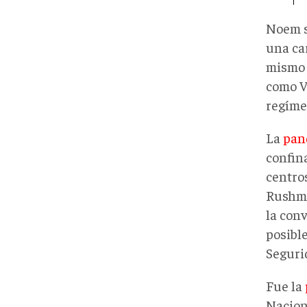
Noem s
una ca
mismo 
como V
regíme
La
pan
confina
centro
Rushmo
la conv
posibl
Seguri
Fue la
Naciona