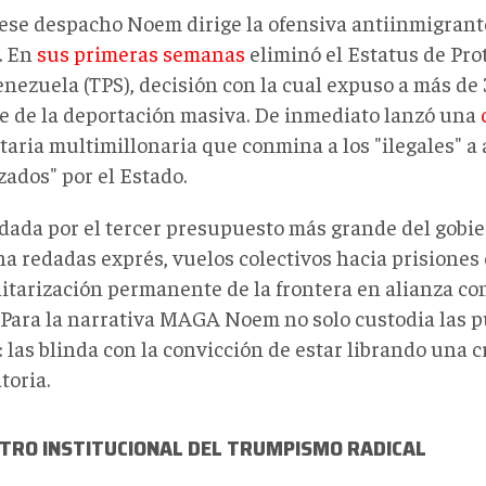
ese despacho Noem dirige la ofensiva antiinmigrante
. En
sus primeras semanas
eliminó el Estatus de Pr
enezuela (TPS), decisión con la cual expuso a más de
de de la deportación masiva. De inmediato lanzó una
taria multimillonaria que conmina a los "ilegales" a
zados" por el Estado.
dada por el tercer presupuesto más grande del gobie
na redadas exprés, vuelos colectivos hacia prisione
ilitarización permanente de la frontera en alianza c
. Para la narrativa MAGA Noem no solo custodia las p
 las blinda con la convicción de estar librando una 
atoria.
STRO INSTITUCIONAL DEL TRUMPISMO RADICAL