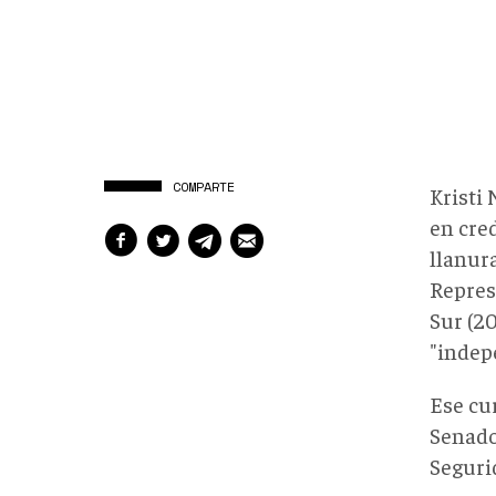
COMPARTE
Kristi
en cre
llanura
Repres
Sur (2
"indep
Ese cur
Senado
Seguri