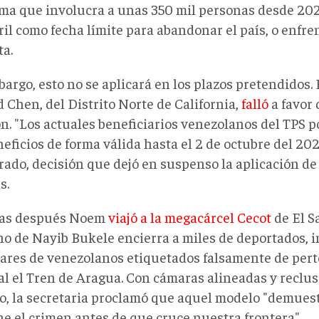
ma que involucra a unas 350 mil personas desde 2023;
ril como fecha límite para abandonar el país, o enfre
ta.
argo, esto no se aplicará en los plazos pretendidos. 
 Chen, del Distrito Norte de California,
falló
a favor 
ón. "Los actuales beneficiarios venezolanos del TPS 
eficios de forma válida hasta el 2 de octubre del 2026
rado, decisión que dejó en suspenso la aplicación de
s.
as después Noem
viajó a la megacárcel Cecot
de El S
no de Nayib Bukele encierra a miles de deportados, i
ares de venezolanos etiquetados falsamente de pert
al el Tren de Aragua. Con cámaras alineadas y recl
do, la secretaria proclamó que aquel modelo "demues
ne el crimen antes de que cruce nuestra frontera".