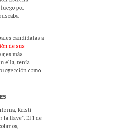
 luego por
 buscaba
ales candidatas a
ión de sus
sajes más
 ella, tenía
 proyección como
IES
terna, Kristi
la llave". El 1 de
zolanos,