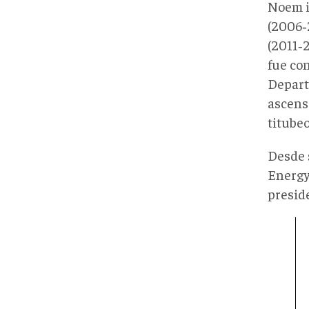
Noem i
(2006‑
(2011‑2
fue co
Depart
ascens
titube
Desde 
Energy
presid