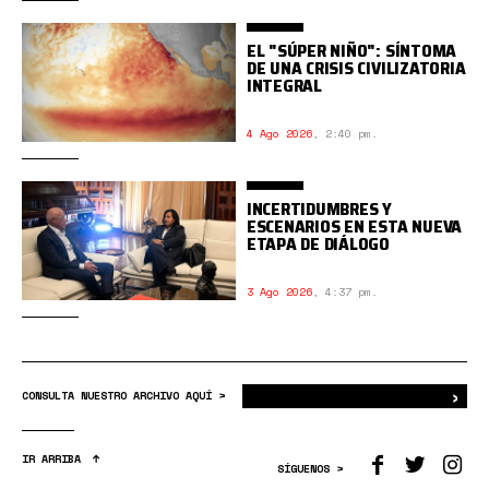
EL "SÚPER NIÑO": SÍNTOMA
DE UNA CRISIS CIVILIZATORIA
INTEGRAL
4 Ago 2026
,
2:40 pm.
INCERTIDUMBRES Y
ESCENARIOS EN ESTA NUEVA
ETAPA DE DIÁLOGO
3 Ago 2026
,
4:37 pm.
›
Bus
CONSULTA NUESTRO ARCHIVO AQUÍ >
IR ARRIBA
SÍGUENOS >