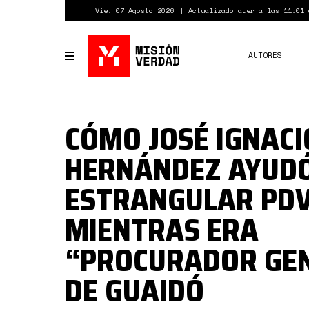
Pasar
Vie. 07 Agosto 2026
Actualizado ayer a las 11:01 
al
contenido
principal
AUTORES
Toggle
navigation
CÓMO JOSÉ IGNACI
HERNÁNDEZ AYUDÓ
ESTRANGULAR PD
MIENTRAS ERA
“PROCURADOR GE
DE GUAIDÓ