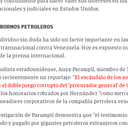
 y contundente para hacer valer sus intereses en ins
acionales y judiciales en Estados Unidos.
OBORNOS PETROLEROS
ndividuo sin duda ha sido un factor importante en la
 transnacional contra Venezuela. Hoy es expuesto 
de la prensa internacional.
iodista estadounidense, Anya Parampil, miembro de
ó recientemente un reportaje: “
El escándalo de los s
 el doble juego corrupto del ‘procurador general’ de
 los honorarios cobrados por Hernández “como merce
queadores corporativos de la compañía petrolera ve
estigación de Parampil demuestra que “el testimoni
do y pagado por gigantes petroleros extranjeros con