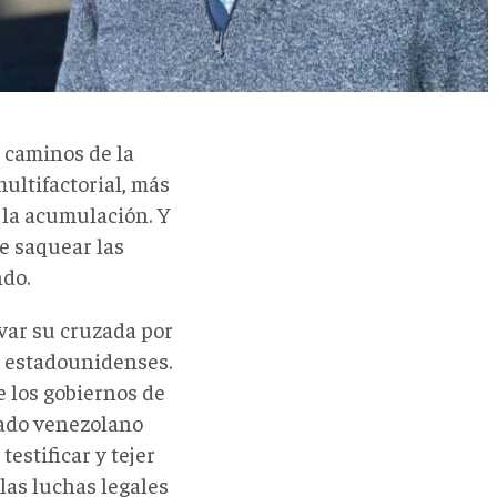
s caminos de la
multifactorial, más
 la acumulación. Y
de saquear las
ndo.
var su cruzada por
y estadounidenses.
e los gobiernos de
ado venezolano
estificar y tejer
 las luchas legales