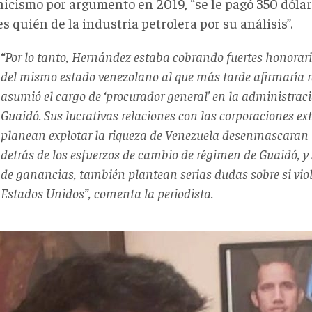
nicismo por argumento en 2019, “se le pagó 350 dóla
s quién de la industria petrolera por su análisis”.
“Por lo tanto, Hernández estaba cobrando fuertes honorar
del mismo estado venezolano al que más tarde afirmaría 
asumió el cargo de ‘procurador general’ en la administra
Guaidó. Sus lucrativas relaciones con las corporaciones ex
planean explotar la riqueza de Venezuela desenmascaran l
detrás de los esfuerzos de cambio de régimen de Guaidó, y
de ganancias, también plantean serias dudas sobre si violó
Estados Unidos”, comenta la periodista.