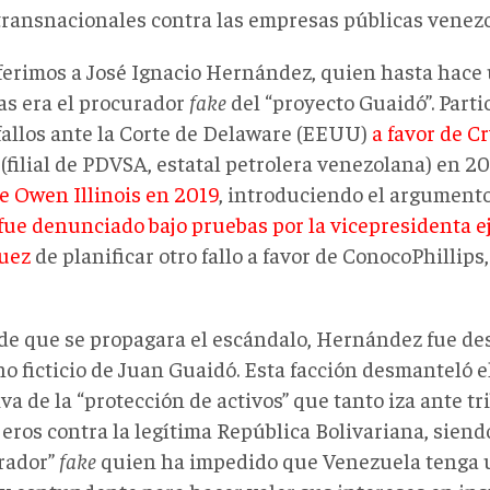
 transnacionales contra las empresas públicas venez
ferimos a José Ignacio Hernández, quien hasta hace
s era el procurador
fake
del “proyecto Guaidó”. Part
 fallos ante la Corte de Delaware (EEUU)
a favor de C
(filial de PDVSA, estatal petrolera venezolana) en 2
de Owen Illinois en 2019
, introduciendo el argumento 
fue denunciado bajo pruebas por la vicepresidenta e
uez
de planificar otro fallo a favor de ConocoPhillips
de que se propagara el escándalo, Hernández fue de
no ficticio de Juan Guaidó. Esta facción desmanteló e
va de la “protección de activos” que tanto iza ante t
eros contra la legítima República Bolivariana, siendo
rador”
fake
quien ha impedido que Venezuela tenga 