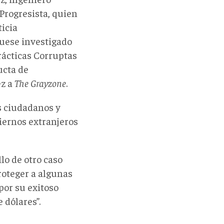
Progresista, quien
icia
fuese investigado
Prácticas Corruptas
ucta de
ez a
The Grayzone
.
os ciudadanos y
iernos extranjeros
llo de otro caso
roteger a algunas
por su exitoso
 dólares”.