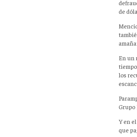
defrau
de dóla
Mencio
tambié
amañar 
En un 
tiempo
los re
escanc
Paramp
Grupo 
Y en e
que pa