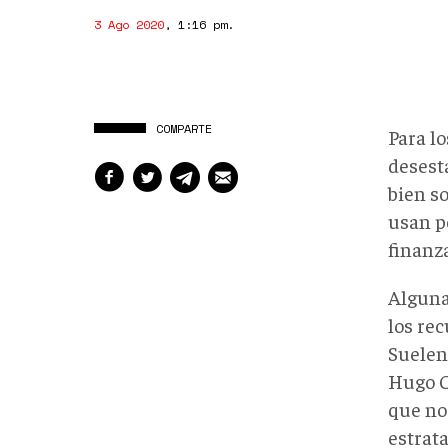
3 Ago 2020
,
1:16 pm
.
COMPARTE
Para l
desesta
bien s
usan p
finanza
Alguna
los re
Suelen
Hugo C
que no 
estrata