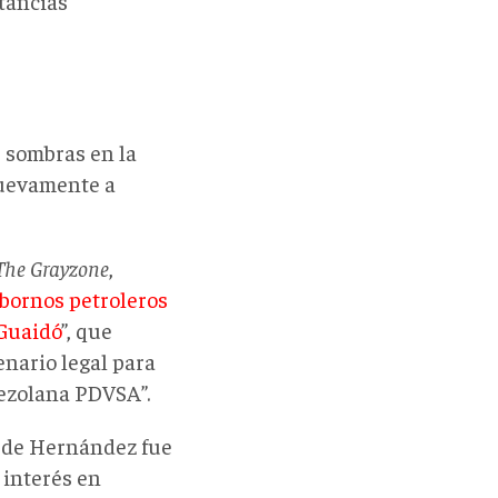
tancias
s sombras en la
nuevamente a
The Grayzone
,
obornos petroleros
 Guaidó
”, que
nario legal para
nezolana PDVSA”.
o de Hernández fue
 interés en