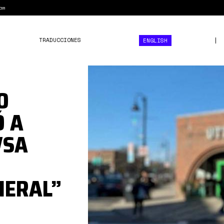
am
TRADUCCIONES
ENGLISH
0*52KOooRRcY_uyUQT.jpg
O
 A
VSA
NERAL”