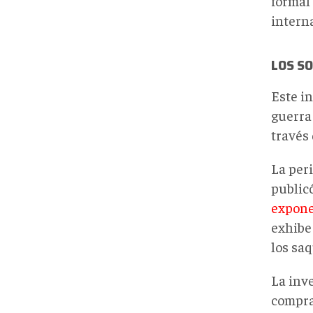
formal
intern
LOS S
Este i
guerra
través 
La per
public
expone
exhibe
los sa
La inv
compra