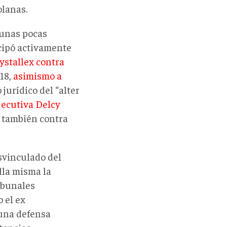
olanas.
 unas pocas
icipó activamente
rystallex contra
018,
asimismo a
jurídico del “alter
jecutiva Delcy
, también contra
svinculado del
lla misma la
ribunales
 el ex
una defensa