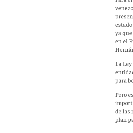
venezo
presen
estado
ya que 
en el 
Hernán
La Ley
entida
para be
Pero es
import
de las
plan pa