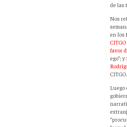
de las
Nos re
semana
en los
CITGO
favor 
ego”; y
Rodríg
CITGO.
Luego 
gobier
narrati
extranj
“procu