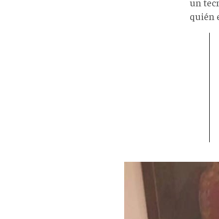
un tec
quién e