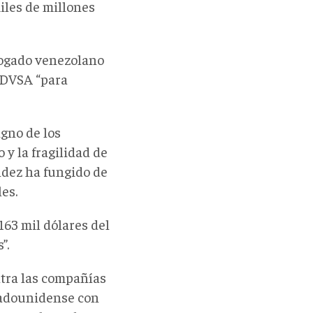
iles de millones
ogado venezolano
PDVSA “para
igno de los
y la fragilidad de
ndez ha fungido de
es.
63 mil dólares del
”.
ntra las compañías
tadounidense con