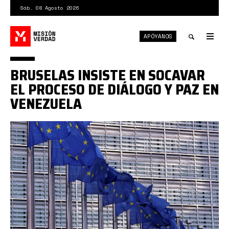
Pasar
Sáb. 08 Agosto 2026
al
contenido
APÓYANOS
principal
Tog
nav
Toggle
BRUSELAS INSISTE EN SOCAVAR
search
EL PROCESO DE DIÁLOGO Y PAZ EN
VENEZUELA
ue.jpeg