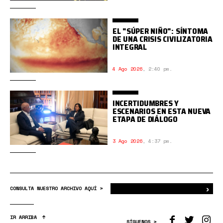
EL "SÚPER NIÑO": SÍNTOMA
DE UNA CRISIS CIVILIZATORIA
INTEGRAL
4 Ago 2026
,
2:40 pm.
INCERTIDUMBRES Y
ESCENARIOS EN ESTA NUEVA
ETAPA DE DIÁLOGO
3 Ago 2026
,
4:37 pm.
›
Bus
CONSULTA NUESTRO ARCHIVO AQUÍ >
IR ARRIBA
SÍGUENOS >