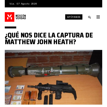
Pasar
Vie. 07 Agosto 2026
al
contenido
APÓYANOS
principal
Tog
nav
Toggle
¿QUÉ NOS DICE LA CAPTURA DE
search
MATTHEW JOHN HEATH?
0*VuXmfMW9kKm6Qzq1.jpg