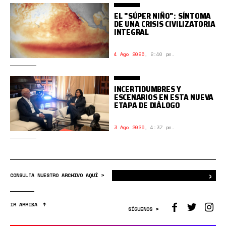
EL "SÚPER NIÑO": SÍNTOMA
DE UNA CRISIS CIVILIZATORIA
INTEGRAL
4 Ago 2026
,
2:40 pm.
INCERTIDUMBRES Y
ESCENARIOS EN ESTA NUEVA
ETAPA DE DIÁLOGO
3 Ago 2026
,
4:37 pm.
›
Bus
CONSULTA NUESTRO ARCHIVO AQUÍ >
IR ARRIBA
SÍGUENOS >