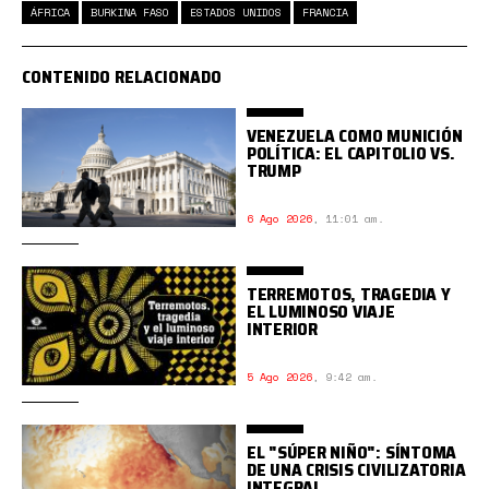
ÁFRICA
BURKINA FASO
ESTADOS UNIDOS
FRANCIA
CONTENIDO RELACIONADO
VENEZUELA COMO MUNICIÓN
POLÍTICA: EL CAPITOLIO VS.
TRUMP
6 Ago 2026
,
11:01 am.
TERREMOTOS, TRAGEDIA Y
EL LUMINOSO VIAJE
INTERIOR
5 Ago 2026
,
9:42 am.
EL "SÚPER NIÑO": SÍNTOMA
DE UNA CRISIS CIVILIZATORIA
INTEGRAL