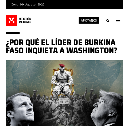
Pasar
Dom. 09 Agosto 2026
al
contenido
APÓYANOS
principal
Tog
nav
Toggle
¿POR QUÉ EL LÍDER DE BURKINA
search
FASO INQUIETA A WASHINGTON?
Captura
desde
2025-
05-
16
14-
26-
53.png