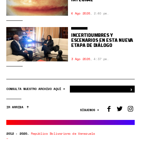
4 Ago 2026
,
2:40 pm.
INCERTIDUMBRES Y
ESCENARIOS EN ESTA NUEVA
ETAPA DE DIÁLOGO
3 Ago 2026
,
4:37 pm.
›
Bus
CONSULTA NUESTRO ARCHIVO AQUÍ >
IR ARRIBA
SÍGUENOS >
2012 - 2020.
República Bolivariana de Venezuela