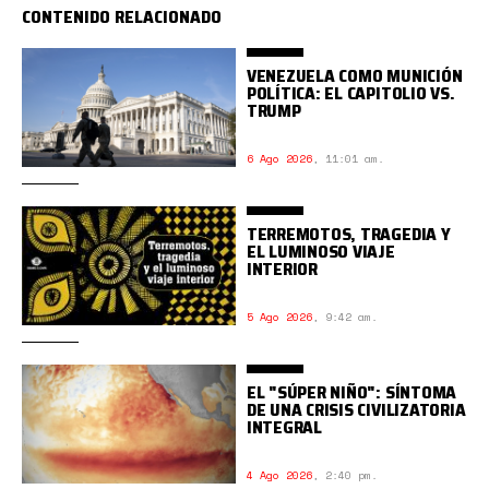
CONTENIDO RELACIONADO
VENEZUELA COMO MUNICIÓN
POLÍTICA: EL CAPITOLIO VS.
TRUMP
6 Ago 2026
,
11:01 am.
TERREMOTOS, TRAGEDIA Y
EL LUMINOSO VIAJE
INTERIOR
5 Ago 2026
,
9:42 am.
EL "SÚPER NIÑO": SÍNTOMA
DE UNA CRISIS CIVILIZATORIA
INTEGRAL
4 Ago 2026
,
2:40 pm.