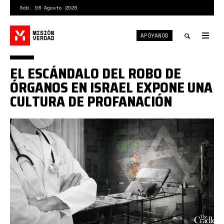
Pasar
Sáb. 08 Agosto 2026
al
contenido
APÓYANOS
principal
Tog
nav
Toggle
EL ESCÁNDALO DEL ROBO DE
search
ÓRGANOS EN ISRAEL EXPONE UNA
CULTURA DE PROFANACIÓN
israel
tráfico
de
órganos