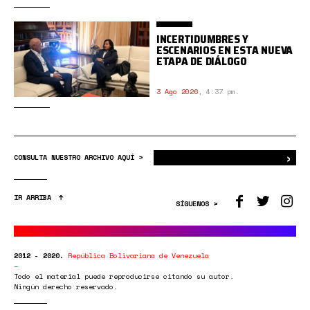
INCERTIDUMBRES Y
ESCENARIOS EN ESTA NUEVA
ETAPA DE DIÁLOGO
3 Ago 2026
,
4:37 pm.
›
Bus
CONSULTA NUESTRO ARCHIVO AQUÍ >
IR ARRIBA
SÍGUENOS >
2012 - 2020.
República Bolivariana de Venezuela
Todo el material puede reproducirse citando su autor.
Ningún derecho reservado.