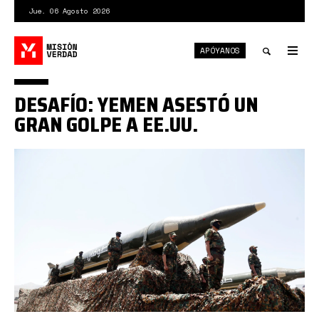
Pasar
Jue. 06 Agosto 2026
al
contenido
APÓYANOS
principal
Tog
nav
Toggle
DESAFÍO: YEMEN ASESTÓ UN
search
GRAN GOLPE A EE.UU.
ansarolá
yemen
misiles.png