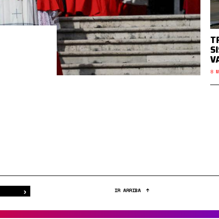
T
S
V
8 M
›
Buscar
IR ARRIBA