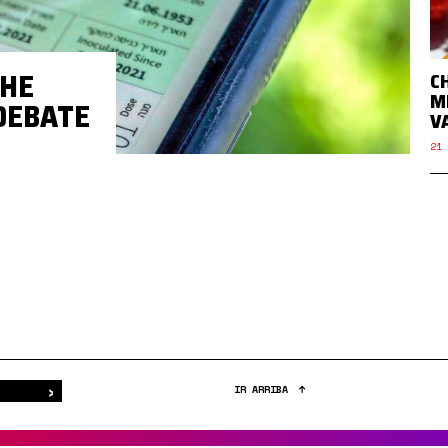
THE
C
M
 DEBATE
V
21 
›
Buscar
IR ARRIBA