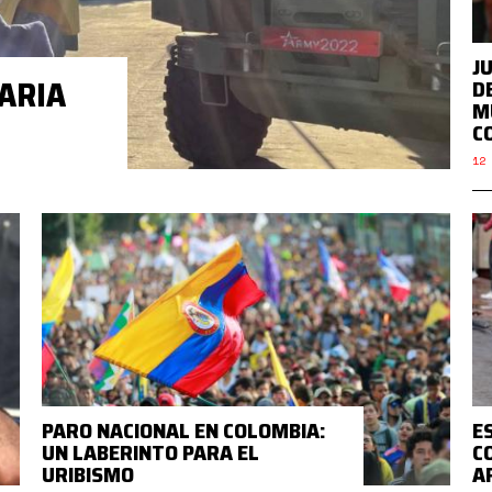
J
ARIA
D
M
C
12 
PARO NACIONAL EN COLOMBIA:
E
UN LABERINTO PARA EL
C
URIBISMO
A