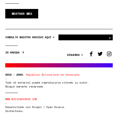
MOSTRAR MÁS
›
Bus
CONSULTA NUESTRO ARCHIVO AQUÍ >
IR ARRIBA
SÍGUENOS >
2012 - 2020.
República Bolivariana de Venezuela
Todo el material puede reproducirse citando su autor.
Ningún derecho reservado.
WWW.MISIONVERDAD.COM
Desarrollado con Drupal / Open Source.
Contáctanos.