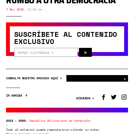
RUMBO A OTRA DEMOCRACIA
7 Nov 2020
,
11:06 am.
SUSCRÍBETE AL CONTENIDO
EXCLUSIVO
>
›
Bus
CONSULTA NUESTRO ARCHIVO AQUÍ >
IR ARRIBA
SÍGUENOS >
2012 - 2020.
República Bolivariana de Venezuela
Todo el material puede reproducirse citando su autor.