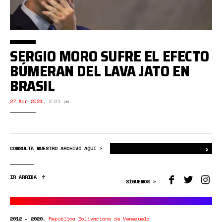
SERGIO MORO SUFRE EL EFECTO
BÚMERAN DEL LAVA JATO EN
BRASIL
27 Mar 2021
,
2:01 pm.
›
Bus
CONSULTA NUESTRO ARCHIVO AQUÍ >
IR ARRIBA
SÍGUENOS >
2012 - 2020.
República Bolivariana de Venezuela