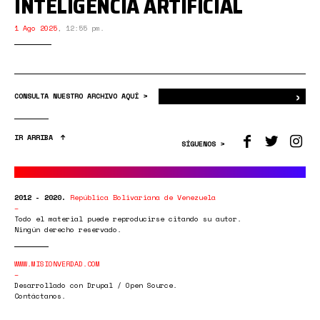
INTELIGENCIA ARTIFICIAL
1 Ago 2025
,
12:55 pm.
›
Bus
CONSULTA NUESTRO ARCHIVO AQUÍ >
IR ARRIBA
SÍGUENOS >
2012 - 2020.
República Bolivariana de Venezuela
Todo el material puede reproducirse citando su autor.
Ningún derecho reservado.
WWW.MISIONVERDAD.COM
Desarrollado con Drupal / Open Source.
Contáctanos.