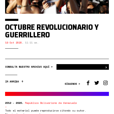
OCTUBRE REVOLUCIONARIO Y
GUERRILLERO
19 Oct 2020
,
11:11 am.
›
Bus
CONSULTA NUESTRO ARCHIVO AQUÍ >
IR ARRIBA
SÍGUENOS >
2012 - 2020.
República Bolivariana de Venezuela
Todo el material puede reproducirse citando su autor.